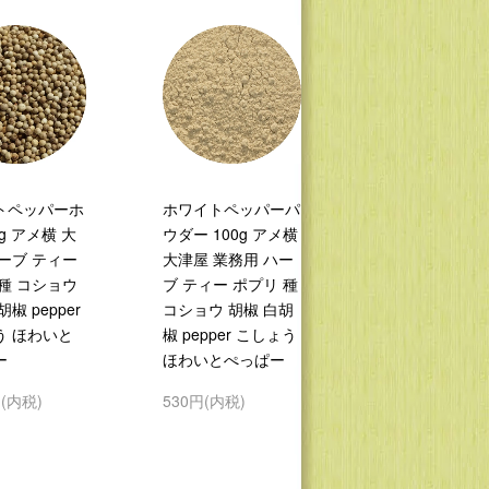
トペッパーホ
ホワイトペッパーパ
kg アメ横 大
ウダー 100g アメ横
ーブ ティー
大津屋 業務用 ハー
種 コショウ
ブ ティー ポプリ 種
椒 pepper
コショウ 胡椒 白胡
う ほわいと
椒 pepper こしょう
ー
ほわいとぺっぱー
円(内税)
530円(内税)