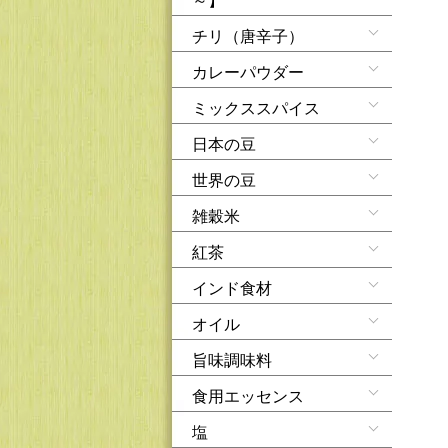
チリ（唐辛子）
カレーパウダー
ミックススパイス
日本の豆
世界の豆
雑穀米
紅茶
インド食材
オイル
旨味調味料
食用エッセンス
塩