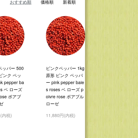
おすすめ順
価格順
新着順
ッパー 500
ピンクペッパー 1kg
 ピンク ペッ
原形 ピンク ペッパ
k pepper ba
ー pink pepper baie
ses ベ ローズ
s roses ベ ローズ p
 rose ポアブ
oivre rose ポアブル
ゼ
ローゼ
円(内税)
11,880円(内税)