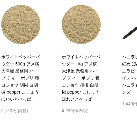
ホワイトペッパーパ
ホワイトペッパーパ
バニラビ
ウダー 500g アメ横
ウダー 1kg アメ横
細め 短
大津屋 業務用 ハー
大津屋 業務用 ハー
ニラビ
ブ ティー ポプリ 種
ブ ティー ポプリ 種
イス ハー
コショウ 胡椒 白胡
コショウ 胡椒 白胡
バニラ 
椒 pepper こしょう
椒 pepper こしょう
ンズ
ほわいとぺっぱー
ほわいとぺっぱー
1,440
2,190円(内税)
4,230円(内税)