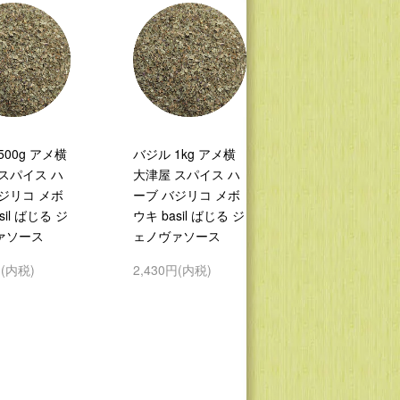
500g アメ横
バジル 1kg アメ横
スパイス ハ
大津屋 スパイス ハ
ジリコ メボ
ーブ バジリコ メボ
sil ばじる ジ
ウキ basil ばじる ジ
ァソース
ェノヴァソース
円(内税)
2,430円(内税)