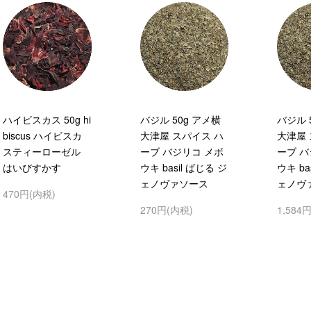
ハイビスカス 50g hi
バジル 50g アメ横
バジル 
biscus ハイビスカ
大津屋 スパイス ハ
大津屋 
スティーローゼル
ーブ バジリコ メボ
ーブ バ
はいびすかす
ウキ basil ばじる ジ
ウキ ba
ェノヴァソース
ェノヴ
470円(内税)
270円(内税)
1,584