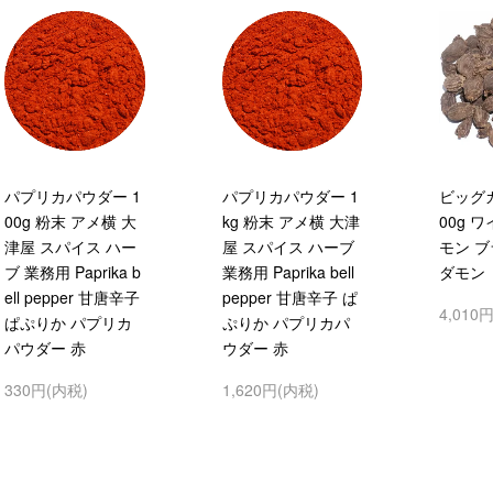
パプリカパウダー 1
パプリカパウダー 1
ビッグ
00g 粉末 アメ横 大
kg 粉末 アメ横 大津
00g 
津屋 スパイス ハー
屋 スパイス ハーブ
モン 
ブ 業務用 Paprika b
業務用 Paprika bell
ダモン
ell pepper 甘唐辛子
pepper 甘唐辛子 ぱ
4,010
ぱぷりか パプリカ
ぷりか パプリカパ
パウダー 赤
ウダー 赤
330円(内税)
1,620円(内税)