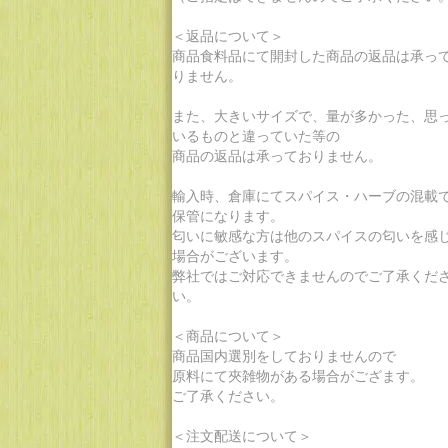
＜返品について＞
商品食料品にて開封した商品の返品は承っ
りません。
また、大きいサイズで、量が多かった、思
いるものと違っていた等の
商品の返品は承っておりません。
輸入時、倉庫にてスパイス・ハーブの混載
保管になります。
匂いに敏感な方は他のスパイスの匂いを感
場合がございます。
弊社ではご対応できませんのでご了承くだ
い。
＜商品について＞
商品国内選別をしておりませんので
原料にて夾雑物がある場合がござます。
ご了承ください。
＜注文配送について＞