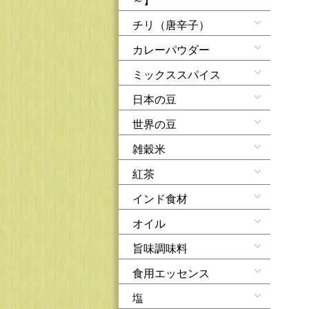
チリ（唐辛子）
カレーパウダー
ミックススパイス
日本の豆
世界の豆
雑穀米
紅茶
インド食材
オイル
旨味調味料
食用エッセンス
塩