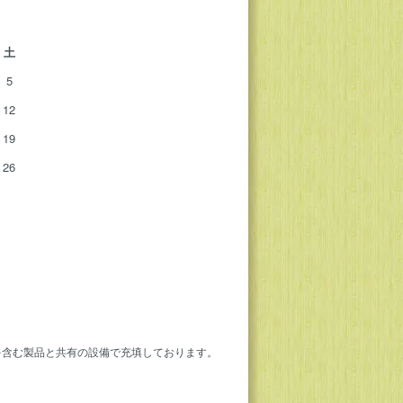
土
5
12
19
26
を含む製品と共有の設備で充填しております。