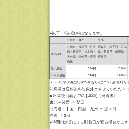
●以下一箱の送料になります。
北海道・九州
東北
北海道・福岡県・佐賀
青森県・岩手県・宮城
県・長崎県・熊本県・
県・秋田県・山形県・
地域詳細
大分県・宮崎県・鹿児
福島県
島県
佐川急便
1070円
1030円
ヤマト運輸
1540円
1480円
・ 一箱での配送ができない場合別途送料が
沖縄県は送料無料対象外とさせていただき
■ 出荷後到着までのお時間（発送後）
東北～関西 ⇒ 翌日
北海道・中国・四国・九州 ⇒ 翌々日
沖縄 ⇒ 3日
※時間指定等により到着日が変る場合がござ