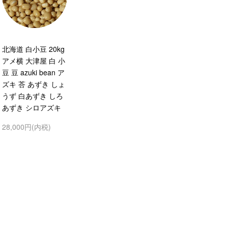
北海道 白小豆 20kg
アメ横 大津屋 白 小
豆 豆 azuki bean ア
ズキ 荅 あずき しょ
うず 白あずき しろ
あずき シロアズキ
28,000円(内税)