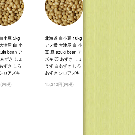
白小豆 5kg
北海道 白小豆 10kg
大津屋 白 小
アメ横 大津屋 白 小
uki bean ア
豆 豆 azuki bean ア
 あずき しょ
ズキ 荅 あずき しょ
あずき しろ
うず 白あずき しろ
 シロアズキ
あずき シロアズキ
円(内税)
15,340円(内税)