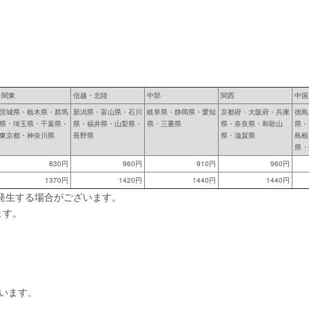
関東
信越・北陸
中部
関西
中国
茨城県・栃木県・群馬
新潟県・富山県・石川
岐阜県・静岡県・愛知
京都府・大阪府・兵庫
徳島
県・埼玉県・千葉県・
県・福井県・山梨県・
県・三重県
県・奈良県・和歌山
県・
東京都・神奈川県
長野県
県・滋賀県
島根
県・
830円
960円
910円
960円
1370円
1420円
1440円
1440円
発生する場合がございます。
ます。
います。