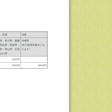
・四国
沖縄
県・香川県・愛媛
沖縄県
高知県・鳥取県・
(佐川急便対象外にな
県・岡山県・広島
ります）
山口県
1030円
--
1500円
2640円