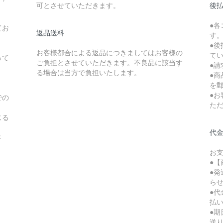
可とさせていただきます。
後払
●
てお
返品送料
す
●後
お客様都合による返品につきましてはお客様の
て
って
ご負担とさせていただきます。不良品に該当す
●請
る場合は当方で負担いたします。
●
を
●
での
た
じる
代
さ
お
●【
●
ら
●
払
●
送