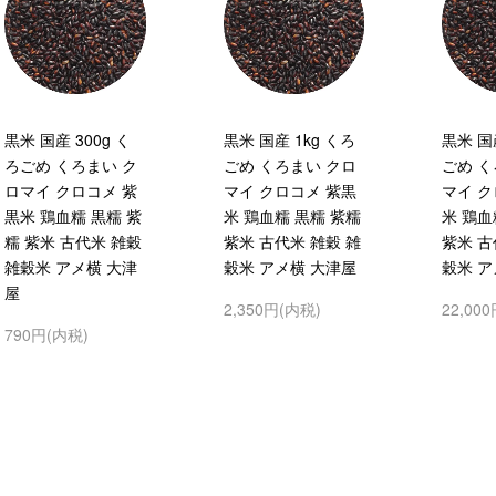
黒米 国産 300g く
黒米 国産 1kg くろ
黒米 国産
ろごめ くろまい ク
ごめ くろまい クロ
ごめ く
ロマイ クロコメ 紫
マイ クロコメ 紫黒
マイ ク
黒米 鶏血糯 黒糯 紫
米 鶏血糯 黒糯 紫糯
米 鶏血
糯 紫米 古代米 雑穀
紫米 古代米 雑穀 雑
紫米 古
雑穀米 アメ横 大津
穀米 アメ横 大津屋
穀米 ア
屋
2,350円(内税)
22,00
790円(内税)