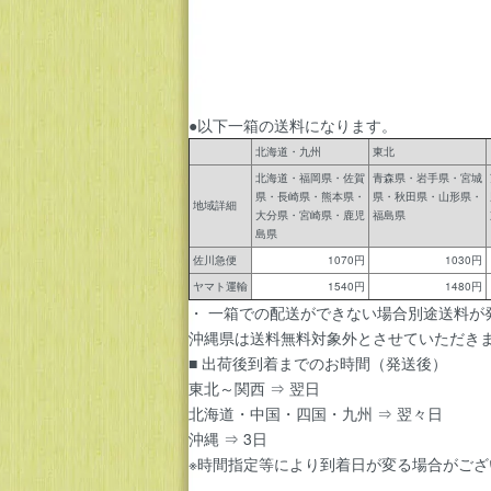
●以下一箱の送料になります。
北海道・九州
東北
北海道・福岡県・佐賀
青森県・岩手県・宮城
県・長崎県・熊本県・
県・秋田県・山形県・
地域詳細
大分県・宮崎県・鹿児
福島県
島県
佐川急便
1070円
1030円
ヤマト運輸
1540円
1480円
・ 一箱での配送ができない場合別途送料が
沖縄県は送料無料対象外とさせていただき
■ 出荷後到着までのお時間（発送後）
東北～関西 ⇒ 翌日
北海道・中国・四国・九州 ⇒ 翌々日
沖縄 ⇒ 3日
※時間指定等により到着日が変る場合がござ