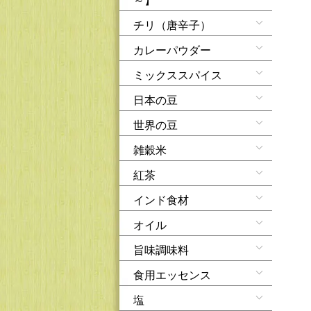
チリ（唐辛子）
カレーパウダー
ミックススパイス
日本の豆
世界の豆
雑穀米
紅茶
インド食材
オイル
旨味調味料
食用エッセンス
塩