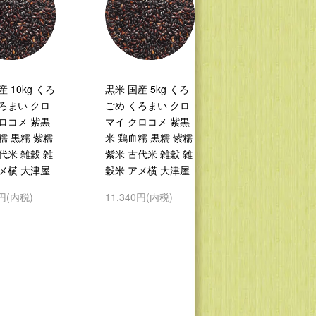
 10kg くろ
黒米 国産 5kg くろ
ろまい クロ
ごめ くろまい クロ
ロコメ 紫黒
マイ クロコメ 紫黒
糯 黒糯 紫糯
米 鶏血糯 黒糯 紫糯
代米 雑穀 雑
紫米 古代米 雑穀 雑
メ横 大津屋
穀米 アメ横 大津屋
0円(内税)
11,340円(内税)