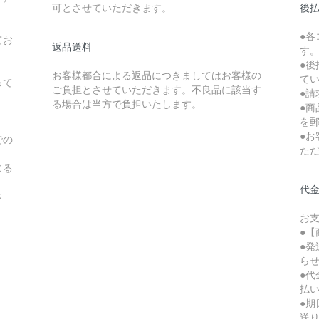
可とさせていただきます。
後払
●
てお
返品送料
す
●後
お客様都合による返品につきましてはお客様の
て
って
ご負担とさせていただきます。不良品に該当す
●請
る場合は当方で負担いたします。
●
を
●
での
た
じる
代
さ
お
●【
●
ら
●
払
●
送