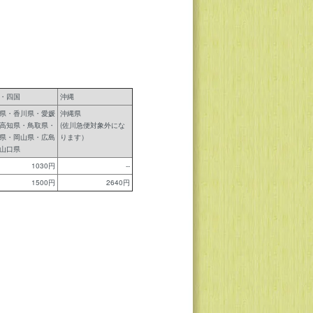
・四国
沖縄
県・香川県・愛媛
沖縄県
高知県・鳥取県・
(佐川急便対象外にな
県・岡山県・広島
ります）
山口県
1030円
--
1500円
2640円