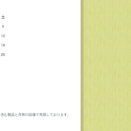
土
5
12
19
26
を含む製品と共有の設備で充填しております。