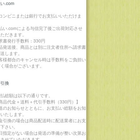
い.com
各コンビニまたは銀行でお支払いいただけま
。
払い.comによる与信完了後ご出荷対応させ
いただきます。
求書発行手数料：330円
商品発送後、商品とは別に注文者住所へ請求書
郵送します。
お客様都合のキャンセル時は手数料をご負担い
だく場合がございます。
金引換
支払総額は以下の通りです。
商品代金＋送料＋代引手数料（330円）】
発送のお知らせとともに、お支払い総額をお知
せいたします。
代金引換の場合は商品配送時に配送業者にお支
い下さい。
期日指定がない場合は発送の準備が整い次第お
りさせていただきます。