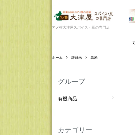
アメ横大津屋スパイス・豆の専門店
ホーム
雑穀米
黒米
グループ
有機商品
カテゴリー