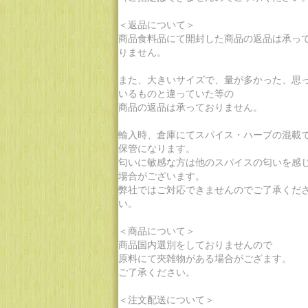
＜返品について＞
商品食料品にて開封した商品の返品は承っ
りません。
また、大きいサイズで、量が多かった、思
いるものと違っていた等の
商品の返品は承っておりません。
輸入時、倉庫にてスパイス・ハーブの混載
保管になります。
匂いに敏感な方は他のスパイスの匂いを感
場合がございます。
弊社ではご対応できませんのでご了承くだ
い。
＜商品について＞
商品国内選別をしておりませんので
原料にて夾雑物がある場合がござます。
ご了承ください。
＜注文配送について＞