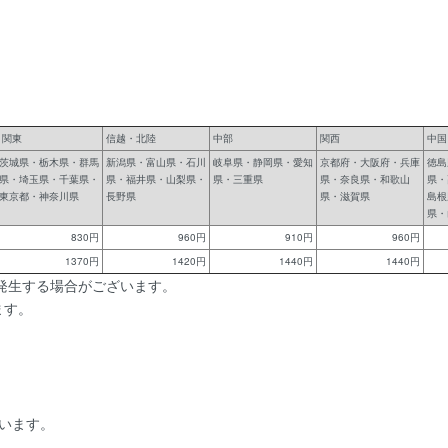
関東
信越・北陸
中部
関西
中国
茨城県・栃木県・群馬
新潟県・富山県・石川
岐阜県・静岡県・愛知
京都府・大阪府・兵庫
徳島
県・埼玉県・千葉県・
県・福井県・山梨県・
県・三重県
県・奈良県・和歌山
県・
東京都・神奈川県
長野県
県・滋賀県
島根
県・
830円
960円
910円
960円
1370円
1420円
1440円
1440円
発生する場合がございます。
ます。
います。