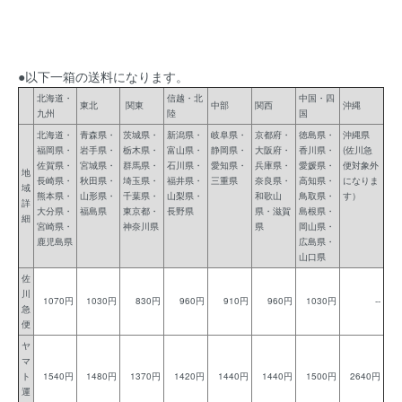
●以下一箱の送料になります。
北海道・
信越・北
中国・四
東北
関東
中部
関西
沖縄
九州
陸
国
北海道・
青森県・
茨城県・
新潟県・
岐阜県・
京都府・
徳島県・
沖縄県
福岡県・
岩手県・
栃木県・
富山県・
静岡県・
大阪府・
香川県・
(佐川急
佐賀県・
宮城県・
群馬県・
石川県・
愛知県・
兵庫県・
愛媛県・
便対象外
地
長崎県・
秋田県・
埼玉県・
福井県・
三重県
奈良県・
高知県・
になりま
域
熊本県・
山形県・
千葉県・
山梨県・
和歌山
鳥取県・
す）
詳
大分県・
福島県
東京都・
長野県
県・滋賀
島根県・
細
宮崎県・
神奈川県
県
岡山県・
鹿児島県
広島県・
山口県
佐
川
1070円
1030円
830円
960円
910円
960円
1030円
--
急
便
ヤ
マ
ト
1540円
1480円
1370円
1420円
1440円
1440円
1500円
2640円
運