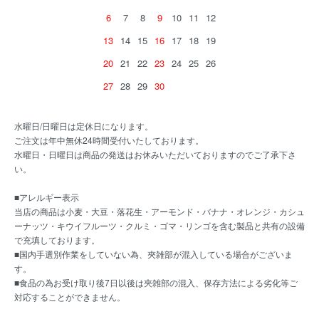
6
7
8
9
10
11
12
13
14
15
16
17
18
19
20
21
22
23
24
25
26
27
28
29
30
水曜日/日曜日は定休日になります。
ご注文は年中無休24時間受付いたしております。
水曜日・日曜日は商品の発送はお休みいただいておりますのでご了承下さ
い。
■アレルギー表示
当店の商品は小麦・大豆・落花生・アーモンド・バナナ・オレンジ・カシュ
ーナッツ・キウイフルーツ・クルミ・ゴマ・リンゴを含む製品と共有の設備
で充填しております。
■国内手選別作業をしていない為、夾雑部が混入している場合がございま
す。
■食品の為お受け取り後7日以後は夾雑部の混入、保存方法による劣化等ご
対応することができません。