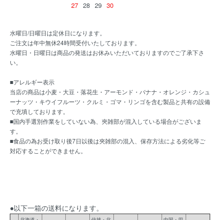
27
28
29
30
水曜日/日曜日は定休日になります。
ご注文は年中無休24時間受付いたしております。
水曜日・日曜日は商品の発送はお休みいただいておりますのでご了承下さ
い。
■アレルギー表示
当店の商品は小麦・大豆・落花生・アーモンド・バナナ・オレンジ・カシュ
ーナッツ・キウイフルーツ・クルミ・ゴマ・リンゴを含む製品と共有の設備
で充填しております。
■国内手選別作業をしていない為、夾雑部が混入している場合がございま
す。
■食品の為お受け取り後7日以後は夾雑部の混入、保存方法による劣化等ご
対応することができません。
●以下一箱の送料になります。
北海道・
信越・北
中国・四