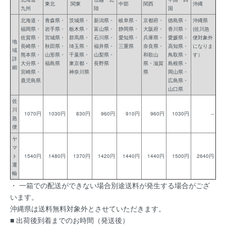
東北
関東
中部
関西
沖縄
九州
陸
国
北海道・
青森県・
茨城県・
新潟県・
岐阜県・
京都府・
徳島県・
沖縄県
福岡県・
岩手県・
栃木県・
富山県・
静岡県・
大阪府・
香川県・
(佐川急
佐賀県・
宮城県・
群馬県・
石川県・
愛知県・
兵庫県・
愛媛県・
便対象外
地
長崎県・
秋田県・
埼玉県・
福井県・
三重県
奈良県・
高知県・
になりま
域
熊本県・
山形県・
千葉県・
山梨県・
和歌山
鳥取県・
す）
詳
大分県・
福島県
東京都・
長野県
県・滋賀
島根県・
細
宮崎県・
神奈川県
県
岡山県・
鹿児島県
広島県・
山口県
佐
川
1070円
1030円
830円
960円
910円
960円
1030円
--
急
便
ヤ
マ
ト
1540円
1480円
1370円
1420円
1440円
1440円
1500円
2640円
運
輸
・ 一箱での配送ができない場合別途送料が発生する場合がござ
います。
沖縄県は送料無料対象外とさせていただきます。
■ 出荷後到着までのお時間（発送後）