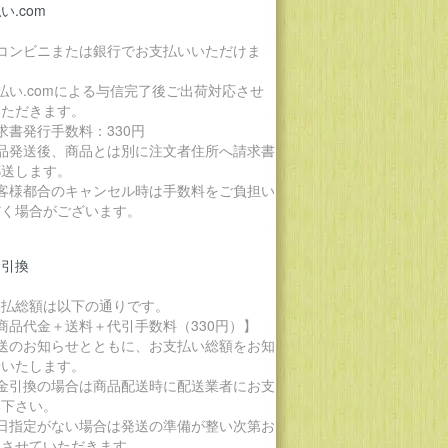
い.com
各コンビニまたは銀行でお支払いいただけま
。
払い.comによる与信完了後ご出荷対応させ
いただきます。
求書発行手数料：330円
商品発送後、商品とは別に注文者住所へ請求書
郵送します。
お客様都合のキャンセル時は手数料をご負担い
だく場合がございます。
金引換
支払総額は以下の通りです。
商品代金＋送料＋代引手数料（330円）】
発送のお知らせとともに、お支払い総額をお知
せいたします。
代金引換の場合は商品配送時に配送業者にお支
い下さい。
期日指定がない場合は発送の準備が整い次第お
りさせていただきます。