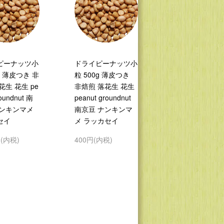
ピーナッツ小
ドライピーナッツ小
g 薄皮つき 非
粒 500g 薄皮つき
花生 花生 pe
非焙煎 落花生 花生
roundnut 南
peanut groundnut
ナンキンマメ
南京豆 ナンキンマ
セイ
メ ラッカセイ
円(内税)
400円(内税)