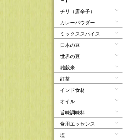
チリ（唐辛子）
カレーパウダー
ミックススパイス
日本の豆
世界の豆
雑穀米
紅茶
インド食材
オイル
旨味調味料
食用エッセンス
塩