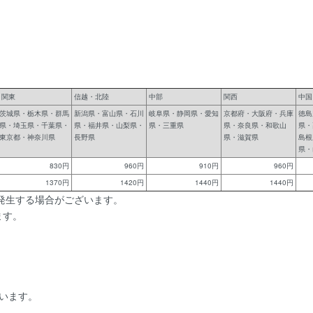
関東
信越・北陸
中部
関西
中国
茨城県・栃木県・群馬
新潟県・富山県・石川
岐阜県・静岡県・愛知
京都府・大阪府・兵庫
徳島
県・埼玉県・千葉県・
県・福井県・山梨県・
県・三重県
県・奈良県・和歌山
県・
東京都・神奈川県
長野県
県・滋賀県
島根
県・
830円
960円
910円
960円
1370円
1420円
1440円
1440円
発生する場合がございます。
ます。
います。