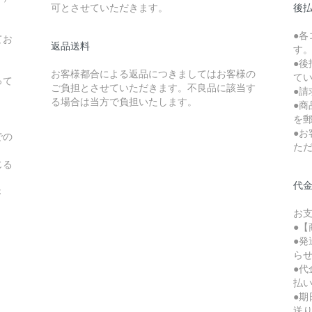
可とさせていただきます。
後払
●
てお
返品送料
す
●後
お客様都合による返品につきましてはお客様の
て
って
ご負担とさせていただきます。不良品に該当す
●請
る場合は当方で負担いたします。
●
を
●
での
た
じる
代
さ
お
●【
●
ら
●
払
●
送