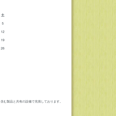
土
5
12
19
26
を含む製品と共有の設備で充填しております。