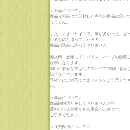
＜返品について＞
商品食料品にて開封した商品の返品は承っ
りません。
また、大きいサイズで、量が多かった、思
いるものと違っていた等の
商品の返品は承っておりません。
輸入時、倉庫にてスパイス・ハーブの混載
保管になります。
匂いに敏感な方は他のスパイスの匂いを感
場合がございます。
弊社ではご対応できませんのでご了承くだ
い。
＜商品について＞
商品国内選別をしておりませんので
原料にて夾雑物がある場合がござます。
ご了承ください。
＜注文配送について＞