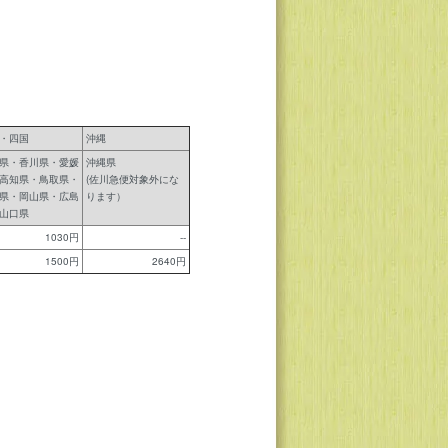
・四国
沖縄
県・香川県・愛媛
沖縄県
高知県・鳥取県・
(佐川急便対象外にな
県・岡山県・広島
ります）
山口県
1030円
--
1500円
2640円