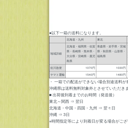
●以下一箱の送料になります。
北海道・九州
東北
北海道・福岡県・佐賀
青森県・岩手県・宮城
県・長崎県・熊本県・
県・秋田県・山形県・
地域詳細
大分県・宮崎県・鹿児
福島県
島県
佐川急便
1070円
1030円
ヤマト運輸
1540円
1480円
・ 一箱での配送ができない場合別途送料が
沖縄県は送料無料対象外とさせていただき
■ 出荷後到着までのお時間（発送後）
東北～関西 ⇒ 翌日
北海道・中国・四国・九州 ⇒ 翌々日
沖縄 ⇒ 3日
※時間指定等により到着日が変る場合がござ