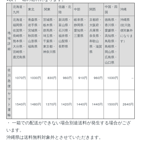
北海道・
信越・北
中国・四
東北
関東
中部
関西
沖縄
九州
陸
国
北海道・
青森県・
茨城県・
新潟県・
岐阜県・
京都府・
徳島県・
沖縄県
福岡県・
岩手県・
栃木県・
富山県・
静岡県・
大阪府・
香川県・
(佐川急
佐賀県・
宮城県・
群馬県・
石川県・
愛知県・
兵庫県・
愛媛県・
便対象外
地
長崎県・
秋田県・
埼玉県・
福井県・
三重県
奈良県・
高知県・
になりま
域
熊本県・
山形県・
千葉県・
山梨県・
和歌山
鳥取県・
す）
詳
大分県・
福島県
東京都・
長野県
県・滋賀
島根県・
細
宮崎県・
神奈川県
県
岡山県・
鹿児島県
広島県・
山口県
佐
川
1070円
1030円
830円
960円
910円
960円
1030円
--
急
便
ヤ
マ
ト
1540円
1480円
1370円
1420円
1440円
1440円
1500円
2640円
運
輸
・ 一箱での配送ができない場合別途送料が発生する場合がござ
います。
沖縄県は送料無料対象外とさせていただきます。