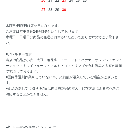
20
21
22
23
24
25
26
27
28
29
30
水曜日/日曜日は定休日になります。
ご注文は年中無休24時間受付いたしております。
水曜日・日曜日は商品の発送はお休みいただいておりますのでご了承下さ
い。
■アレルギー表示
当店の商品は小麦・大豆・落花生・アーモンド・バナナ・オレンジ・カシュ
ーナッツ・キウイフルーツ・クルミ・ゴマ・リンゴを含む製品と共有の設備
で充填しております。
■国内手選別作業をしていない為、夾雑部が混入している場合がございま
す。
■食品の為お受け取り後7日以後は夾雑部の混入、保存方法による劣化等ご
対応することができません。
●以下一箱の送料になります。