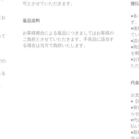
可とさせていただきます。
後払
●
てお
返品送料
す
●後
お客様都合による返品につきましてはお客様の
て
って
ご負担とさせていただきます。不良品に該当す
●請
る場合は当方で負担いたします。
●
を
●
での
た
じる
代
さ
お
●【
●
ら
●
払
●
送