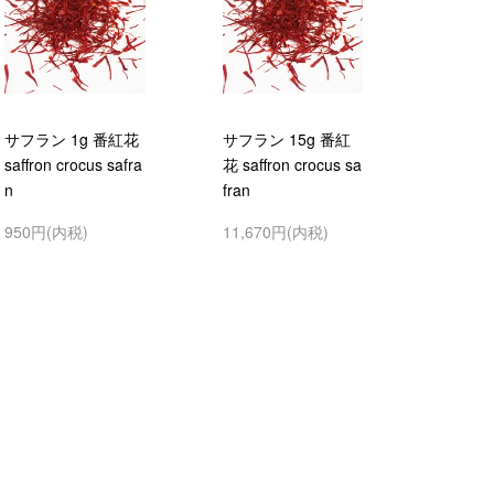
サフラン 1g 番紅花
サフラン 15g 番紅
saffron crocus safra
花 saffron crocus sa
n
fran
950円(内税)
11,670円(内税)