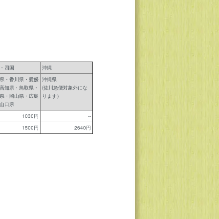
・四国
沖縄
県・香川県・愛媛
沖縄県
高知県・鳥取県・
(佐川急便対象外にな
県・岡山県・広島
ります）
山口県
1030円
--
1500円
2640円