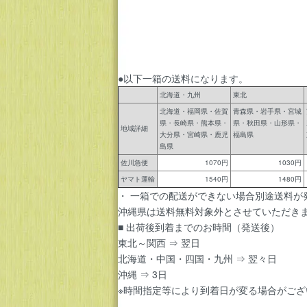
●以下一箱の送料になります。
北海道・九州
東北
北海道・福岡県・佐賀
青森県・岩手県・宮城
県・長崎県・熊本県・
県・秋田県・山形県・
地域詳細
大分県・宮崎県・鹿児
福島県
島県
佐川急便
1070円
1030円
ヤマト運輸
1540円
1480円
・ 一箱での配送ができない場合別途送料が
沖縄県は送料無料対象外とさせていただき
■ 出荷後到着までのお時間（発送後）
東北～関西 ⇒ 翌日
北海道・中国・四国・九州 ⇒ 翌々日
沖縄 ⇒ 3日
※時間指定等により到着日が変る場合がござ