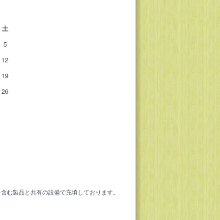
土
5
12
19
26
を含む製品と共有の設備で充填しております。