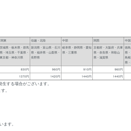
関東
信越・北陸
中部
関西
中国
茨城県・栃木県・群馬
新潟県・富山県・石川
岐阜県・静岡県・愛知
京都府・大阪府・兵庫
徳島
県・埼玉県・千葉県・
県・福井県・山梨県・
県・三重県
県・奈良県・和歌山
県・
東京都・神奈川県
長野県
県・滋賀県
島根
県・
830円
960円
910円
960円
1370円
1420円
1440円
1440円
発生する場合がございます。
ます。
います。