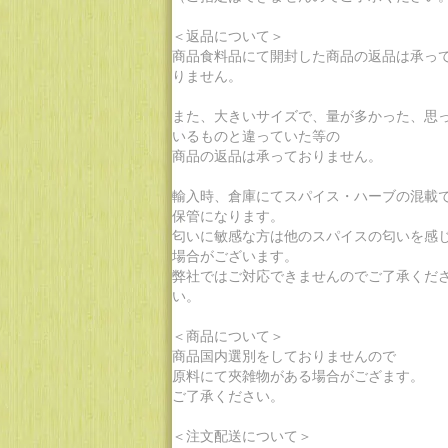
＜返品について＞
商品食料品にて開封した商品の返品は承っ
りません。
また、大きいサイズで、量が多かった、思
いるものと違っていた等の
商品の返品は承っておりません。
輸入時、倉庫にてスパイス・ハーブの混載
保管になります。
匂いに敏感な方は他のスパイスの匂いを感
場合がございます。
弊社ではご対応できませんのでご了承くだ
い。
＜商品について＞
商品国内選別をしておりませんので
原料にて夾雑物がある場合がござます。
ご了承ください。
＜注文配送について＞