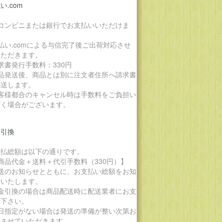
い.com
各コンビニまたは銀行でお支払いいただけま
。
払い.comによる与信完了後ご出荷対応させ
いただきます。
求書発行手数料：330円
商品発送後、商品とは別に注文者住所へ請求書
郵送します。
お客様都合のキャンセル時は手数料をご負担い
だく場合がございます。
金引換
支払総額は以下の通りです。
商品代金＋送料＋代引手数料（330円）】
発送のお知らせとともに、お支払い総額をお知
せいたします。
代金引換の場合は商品配送時に配送業者にお支
い下さい。
期日指定がない場合は発送の準備が整い次第お
りさせていただきます。