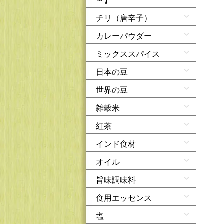
チリ（唐辛子）
カレーパウダー
ミックススパイス
日本の豆
世界の豆
雑穀米
紅茶
インド食材
オイル
旨味調味料
食用エッセンス
塩