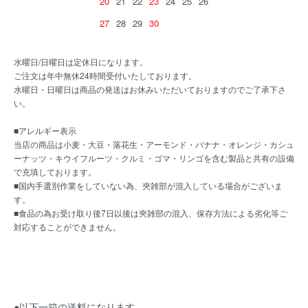
20
21
22
23
24
25
26
27
28
29
30
水曜日/日曜日は定休日になります。
ご注文は年中無休24時間受付いたしております。
水曜日・日曜日は商品の発送はお休みいただいておりますのでご了承下さ
い。
■アレルギー表示
当店の商品は小麦・大豆・落花生・アーモンド・バナナ・オレンジ・カシュ
ーナッツ・キウイフルーツ・クルミ・ゴマ・リンゴを含む製品と共有の設備
で充填しております。
■国内手選別作業をしていない為、夾雑部が混入している場合がございま
す。
■食品の為お受け取り後7日以後は夾雑部の混入、保存方法による劣化等ご
対応することができません。
●以下一箱の送料になります。