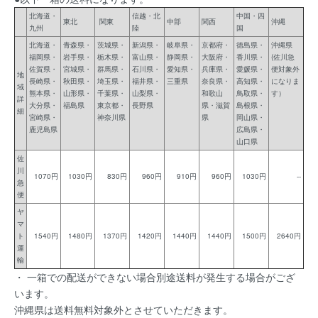
北海道・
信越・北
中国・四
東北
関東
中部
関西
沖縄
九州
陸
国
北海道・
青森県・
茨城県・
新潟県・
岐阜県・
京都府・
徳島県・
沖縄県
福岡県・
岩手県・
栃木県・
富山県・
静岡県・
大阪府・
香川県・
(佐川急
佐賀県・
宮城県・
群馬県・
石川県・
愛知県・
兵庫県・
愛媛県・
便対象外
地
長崎県・
秋田県・
埼玉県・
福井県・
三重県
奈良県・
高知県・
になりま
域
熊本県・
山形県・
千葉県・
山梨県・
和歌山
鳥取県・
す）
詳
大分県・
福島県
東京都・
長野県
県・滋賀
島根県・
細
宮崎県・
神奈川県
県
岡山県・
鹿児島県
広島県・
山口県
佐
川
1070円
1030円
830円
960円
910円
960円
1030円
--
急
便
ヤ
マ
ト
1540円
1480円
1370円
1420円
1440円
1440円
1500円
2640円
運
輸
・ 一箱での配送ができない場合別途送料が発生する場合がござ
います。
沖縄県は送料無料対象外とさせていただきます。