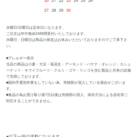
20
21
22
23
24
25
26
27
28
29
30
水曜日/日曜日は定休日になります。
ご注文は年中無休24時間受付いたしております。
水曜日・日曜日は商品の発送はお休みいただいておりますのでご了承下さ
い。
■アレルギー表示
当店の商品は小麦・大豆・落花生・アーモンド・バナナ・オレンジ・カシュ
ーナッツ・キウイフルーツ・クルミ・ゴマ・リンゴを含む製品と共有の設備
で充填しております。
■国内手選別作業をしていない為、夾雑部が混入している場合がございま
す。
■食品の為お受け取り後7日以後は夾雑部の混入、保存方法による劣化等ご
対応することができません。
●以下一箱の送料になります。