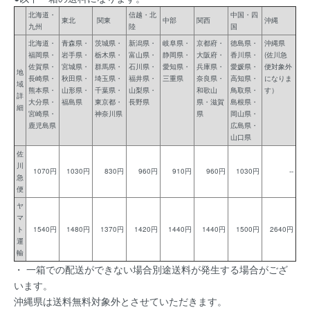
北海道・
信越・北
中国・四
東北
関東
中部
関西
沖縄
九州
陸
国
北海道・
青森県・
茨城県・
新潟県・
岐阜県・
京都府・
徳島県・
沖縄県
福岡県・
岩手県・
栃木県・
富山県・
静岡県・
大阪府・
香川県・
(佐川急
佐賀県・
宮城県・
群馬県・
石川県・
愛知県・
兵庫県・
愛媛県・
便対象外
地
長崎県・
秋田県・
埼玉県・
福井県・
三重県
奈良県・
高知県・
になりま
域
熊本県・
山形県・
千葉県・
山梨県・
和歌山
鳥取県・
す）
詳
大分県・
福島県
東京都・
長野県
県・滋賀
島根県・
細
宮崎県・
神奈川県
県
岡山県・
鹿児島県
広島県・
山口県
佐
川
1070円
1030円
830円
960円
910円
960円
1030円
--
急
便
ヤ
マ
ト
1540円
1480円
1370円
1420円
1440円
1440円
1500円
2640円
運
輸
・ 一箱での配送ができない場合別途送料が発生する場合がござ
います。
沖縄県は送料無料対象外とさせていただきます。