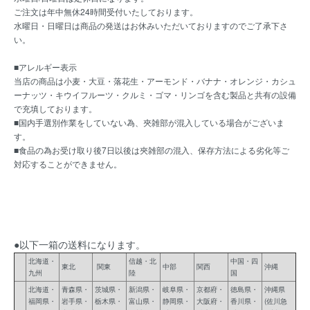
ご注文は年中無休24時間受付いたしております。
水曜日・日曜日は商品の発送はお休みいただいておりますのでご了承下さ
い。
■アレルギー表示
当店の商品は小麦・大豆・落花生・アーモンド・バナナ・オレンジ・カシュ
ーナッツ・キウイフルーツ・クルミ・ゴマ・リンゴを含む製品と共有の設備
で充填しております。
■国内手選別作業をしていない為、夾雑部が混入している場合がございま
す。
■食品の為お受け取り後7日以後は夾雑部の混入、保存方法による劣化等ご
対応することができません。
●以下一箱の送料になります。
北海道・
信越・北
中国・四
東北
関東
中部
関西
沖縄
九州
陸
国
北海道・
青森県・
茨城県・
新潟県・
岐阜県・
京都府・
徳島県・
沖縄県
福岡県・
岩手県・
栃木県・
富山県・
静岡県・
大阪府・
香川県・
(佐川急