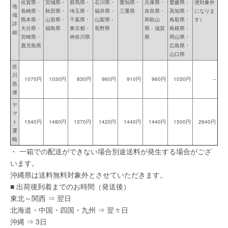
佐賀県・
宮城県・
群馬県・
石川県・
愛知県・
兵庫県・
愛媛県・
便対象外
地
長崎県・
秋田県・
埼玉県・
福井県・
三重県
奈良県・
高知県・
になりま
域
熊本県・
山形県・
千葉県・
山梨県・
和歌山
鳥取県・
す）
詳
大分県・
福島県
東京都・
長野県
県・滋賀
島根県・
細
宮崎県・
神奈川県
県
岡山県・
鹿児島県
広島県・
山口県
佐
川
1070円
1030円
830円
960円
910円
960円
1030円
--
急
便
ヤ
マ
ト
1540円
1480円
1370円
1420円
1440円
1440円
1500円
2640円
運
輸
・ 一箱での配送ができない場合別途送料が発生する場合がござ
います。
沖縄県は送料無料対象外とさせていただきます。
■ 出荷後到着までのお時間（発送後）
東北～関西 ⇒ 翌日
北海道・中国・四国・九州 ⇒ 翌々日
沖縄 ⇒ 3日