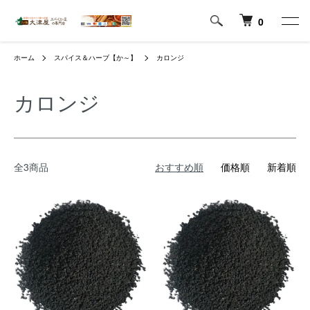
0
ホーム
スパイス＆ハーブ【か～】
カロンジ
カロンジ
全3商品
おすすめ順
価格順
新着順