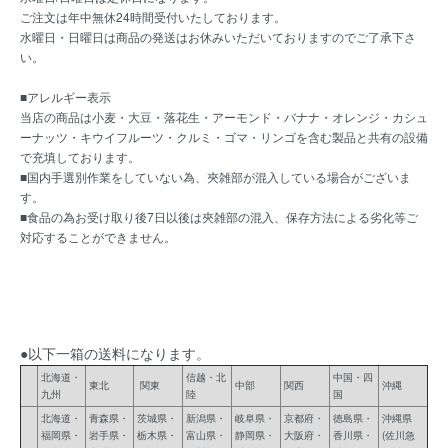
ご注文は年中無休24時間受付いたしております。
水曜日・日曜日は商品の発送はお休みいただいておりますのでご了承下さ
い。
■アレルギー表示
当店の商品は小麦・大豆・落花生・アーモンド・バナナ・オレンジ・カシュ
ーナッツ・キウイフルーツ・クルミ・ゴマ・リンゴを含む製品と共有の設備
で充填しております。
■国内手選別作業をしていない為、夾雑部が混入している場合がございま
す。
■食品の為お受け取り後7日以後は夾雑部の混入、保存方法による劣化等ご
対応することができません。
●以下一箱の送料になります。
北海道・
信越・北
中国・四
東北
関東
中部
関西
沖縄
九州
陸
国
北海道・
青森県・
茨城県・
新潟県・
岐阜県・
京都府・
徳島県・
沖縄県
福岡県・
岩手県・
栃木県・
富山県・
静岡県・
大阪府・
香川県・
(佐川急