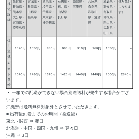
佐賀県・
宮城県・
群馬県・
石川県・
愛知県・
兵庫県・
愛媛県・
便対象外
地
長崎県・
秋田県・
埼玉県・
福井県・
三重県
奈良県・
高知県・
になりま
域
熊本県・
山形県・
千葉県・
山梨県・
和歌山
鳥取県・
す）
詳
大分県・
福島県
東京都・
長野県
県・滋賀
島根県・
細
宮崎県・
神奈川県
県
岡山県・
鹿児島県
広島県・
山口県
佐
川
1070円
1030円
830円
960円
910円
960円
1030円
--
急
便
ヤ
マ
ト
1540円
1480円
1370円
1420円
1440円
1440円
1500円
2640円
運
輸
・ 一箱での配送ができない場合別途送料が発生する場合がござ
います。
沖縄県は送料無料対象外とさせていただきます。
■ 出荷後到着までのお時間（発送後）
東北～関西 ⇒ 翌日
北海道・中国・四国・九州 ⇒ 翌々日
沖縄 ⇒ 3日