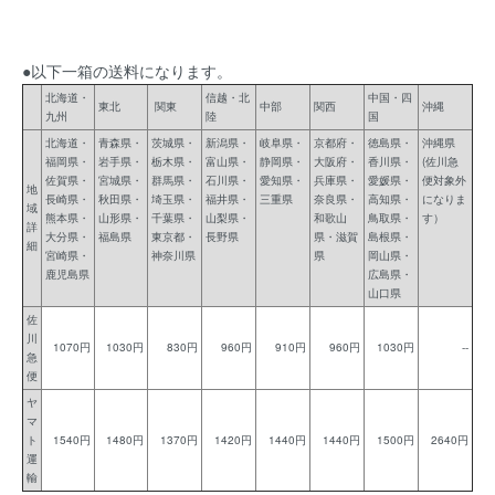
●以下一箱の送料になります。
北海道・
信越・北
中国・四
東北
関東
中部
関西
沖縄
九州
陸
国
北海道・
青森県・
茨城県・
新潟県・
岐阜県・
京都府・
徳島県・
沖縄県
福岡県・
岩手県・
栃木県・
富山県・
静岡県・
大阪府・
香川県・
(佐川急
佐賀県・
宮城県・
群馬県・
石川県・
愛知県・
兵庫県・
愛媛県・
便対象外
地
長崎県・
秋田県・
埼玉県・
福井県・
三重県
奈良県・
高知県・
になりま
域
熊本県・
山形県・
千葉県・
山梨県・
和歌山
鳥取県・
す）
詳
大分県・
福島県
東京都・
長野県
県・滋賀
島根県・
細
宮崎県・
神奈川県
県
岡山県・
鹿児島県
広島県・
山口県
佐
川
1070円
1030円
830円
960円
910円
960円
1030円
--
急
便
ヤ
マ
ト
1540円
1480円
1370円
1420円
1440円
1440円
1500円
2640円
運
輸