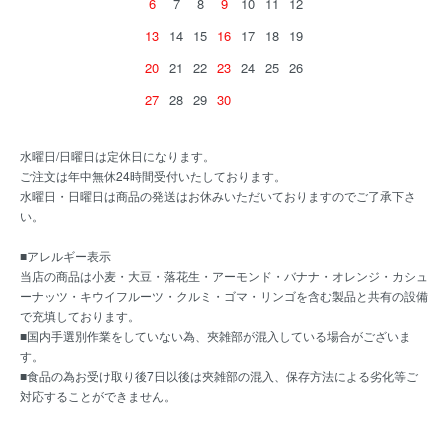
6
7
8
9
10
11
12
13
14
15
16
17
18
19
20
21
22
23
24
25
26
27
28
29
30
水曜日/日曜日は定休日になります。
ご注文は年中無休24時間受付いたしております。
水曜日・日曜日は商品の発送はお休みいただいておりますのでご了承下さ
い。
■アレルギー表示
当店の商品は小麦・大豆・落花生・アーモンド・バナナ・オレンジ・カシュ
ーナッツ・キウイフルーツ・クルミ・ゴマ・リンゴを含む製品と共有の設備
で充填しております。
■国内手選別作業をしていない為、夾雑部が混入している場合がございま
す。
■食品の為お受け取り後7日以後は夾雑部の混入、保存方法による劣化等ご
対応することができません。