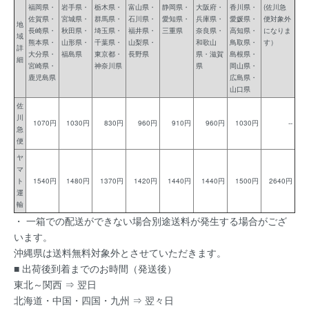
福岡県・
岩手県・
栃木県・
富山県・
静岡県・
大阪府・
香川県・
(佐川急
佐賀県・
宮城県・
群馬県・
石川県・
愛知県・
兵庫県・
愛媛県・
便対象外
地
長崎県・
秋田県・
埼玉県・
福井県・
三重県
奈良県・
高知県・
になりま
域
熊本県・
山形県・
千葉県・
山梨県・
和歌山
鳥取県・
す）
詳
大分県・
福島県
東京都・
長野県
県・滋賀
島根県・
細
宮崎県・
神奈川県
県
岡山県・
鹿児島県
広島県・
山口県
佐
川
1070円
1030円
830円
960円
910円
960円
1030円
--
急
便
ヤ
マ
ト
1540円
1480円
1370円
1420円
1440円
1440円
1500円
2640円
運
輸
・ 一箱での配送ができない場合別途送料が発生する場合がござ
います。
沖縄県は送料無料対象外とさせていただきます。
■ 出荷後到着までのお時間（発送後）
東北～関西 ⇒ 翌日
北海道・中国・四国・九州 ⇒ 翌々日