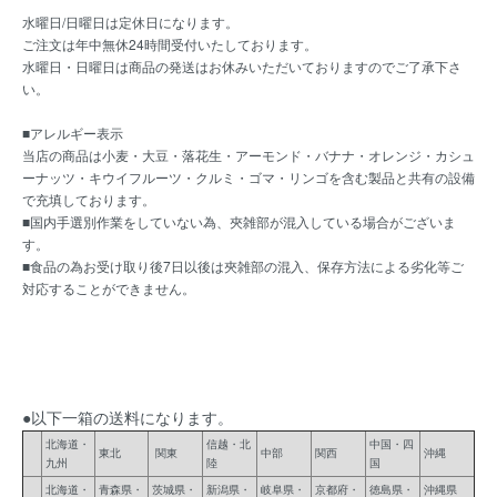
水曜日/日曜日は定休日になります。
ご注文は年中無休24時間受付いたしております。
水曜日・日曜日は商品の発送はお休みいただいておりますのでご了承下さ
い。
■アレルギー表示
当店の商品は小麦・大豆・落花生・アーモンド・バナナ・オレンジ・カシュ
ーナッツ・キウイフルーツ・クルミ・ゴマ・リンゴを含む製品と共有の設備
で充填しております。
■国内手選別作業をしていない為、夾雑部が混入している場合がございま
す。
■食品の為お受け取り後7日以後は夾雑部の混入、保存方法による劣化等ご
対応することができません。
●以下一箱の送料になります。
北海道・
信越・北
中国・四
東北
関東
中部
関西
沖縄
九州
陸
国
北海道・
青森県・
茨城県・
新潟県・
岐阜県・
京都府・
徳島県・
沖縄県