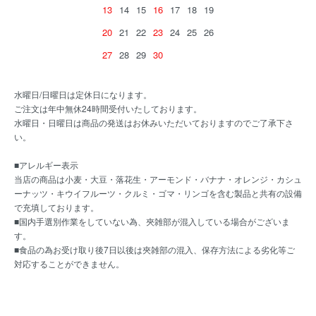
13
14
15
16
17
18
19
20
21
22
23
24
25
26
27
28
29
30
水曜日/日曜日は定休日になります。
ご注文は年中無休24時間受付いたしております。
水曜日・日曜日は商品の発送はお休みいただいておりますのでご了承下さ
い。
■アレルギー表示
当店の商品は小麦・大豆・落花生・アーモンド・バナナ・オレンジ・カシュ
ーナッツ・キウイフルーツ・クルミ・ゴマ・リンゴを含む製品と共有の設備
で充填しております。
■国内手選別作業をしていない為、夾雑部が混入している場合がございま
す。
■食品の為お受け取り後7日以後は夾雑部の混入、保存方法による劣化等ご
対応することができません。