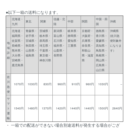
●以下一箱の送料になります。
北海道・
信越・北
中国・四
東北
関東
中部
関西
沖縄
九州
陸
国
北海道・
青森県・
茨城県・
新潟県・
岐阜県・
京都府・
徳島県・
沖縄県
福岡県・
岩手県・
栃木県・
富山県・
静岡県・
大阪府・
香川県・
(佐川急
佐賀県・
宮城県・
群馬県・
石川県・
愛知県・
兵庫県・
愛媛県・
便対象外
地
長崎県・
秋田県・
埼玉県・
福井県・
三重県
奈良県・
高知県・
になりま
域
熊本県・
山形県・
千葉県・
山梨県・
和歌山
鳥取県・
す）
詳
大分県・
福島県
東京都・
長野県
県・滋賀
島根県・
細
宮崎県・
神奈川県
県
岡山県・
鹿児島県
広島県・
山口県
佐
川
1070円
1030円
830円
960円
910円
960円
1030円
--
急
便
ヤ
マ
ト
1540円
1480円
1370円
1420円
1440円
1440円
1500円
2640円
運
輸
・ 一箱での配送ができない場合別途送料が発生する場合がござ