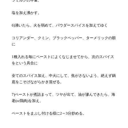
ツミルクの半量、
塩を加え沸かす。
6)沸いたら、火を弱めて、パウダースパイスを加えてゆく
コリアンダー、クミン、ブラックペッパー、ターメリックの順
に
1種入れる毎にペーストによくなじませてから、次のスパイス
をという具合に
全てのスパイス加え、中火にして、焦がさないよう、絶えず鍋
底をこそげながらかき混ぜる。
7)ペーストが煮詰まって、ツヤが出て、油が滲んできたら、海
老(or鶏肉)を加え、
ペーストをまぶし付ける様に2～3分炒める。