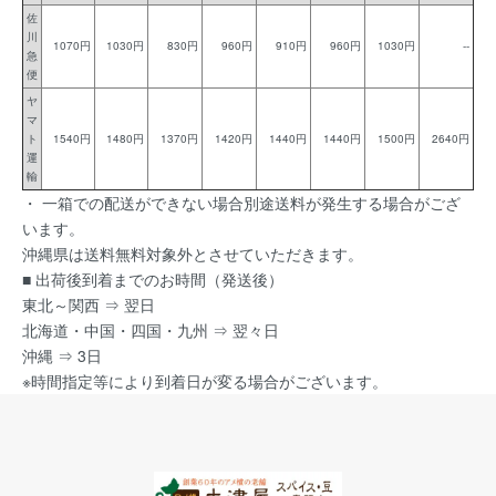
佐
川
1070円
1030円
830円
960円
910円
960円
1030円
--
急
便
ヤ
マ
ト
1540円
1480円
1370円
1420円
1440円
1440円
1500円
2640円
運
輸
・ 一箱での配送ができない場合別途送料が発生する場合がござ
います。
沖縄県は送料無料対象外とさせていただきます。
■ 出荷後到着までのお時間（発送後）
東北～関西 ⇒ 翌日
北海道・中国・四国・九州 ⇒ 翌々日
沖縄 ⇒ 3日
※時間指定等により到着日が変る場合がございます。