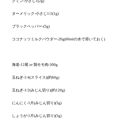
クミン-小さじ1(2g)
ターメリック-小さじ1/2(1g)
ブラックペッパー-(5g)
ココナッツミルクパウダー-20g(60mlの水で溶いておく)
海老-12尾 or 鶏モモ肉-300g
玉ねぎ-1/4(スライス)(約60g)
玉ねぎ-1/2(みじん切り)(約120g)
にんにく-1片(みじん切り)(5g)
しょうが-1片(みじん切り)(5g)