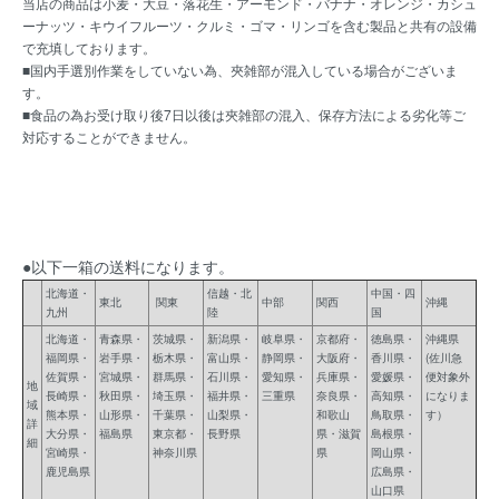
当店の商品は小麦・大豆・落花生・アーモンド・バナナ・オレンジ・カシュ
ーナッツ・キウイフルーツ・クルミ・ゴマ・リンゴを含む製品と共有の設備
で充填しております。
■国内手選別作業をしていない為、夾雑部が混入している場合がございま
す。
■食品の為お受け取り後7日以後は夾雑部の混入、保存方法による劣化等ご
対応することができません。
●以下一箱の送料になります。
北海道・
信越・北
中国・四
東北
関東
中部
関西
沖縄
九州
陸
国
北海道・
青森県・
茨城県・
新潟県・
岐阜県・
京都府・
徳島県・
沖縄県
福岡県・
岩手県・
栃木県・
富山県・
静岡県・
大阪府・
香川県・
(佐川急
佐賀県・
宮城県・
群馬県・
石川県・
愛知県・
兵庫県・
愛媛県・
便対象外
地
長崎県・
秋田県・
埼玉県・
福井県・
三重県
奈良県・
高知県・
になりま
域
熊本県・
山形県・
千葉県・
山梨県・
和歌山
鳥取県・
す）
詳
大分県・
福島県
東京都・
長野県
県・滋賀
島根県・
細
宮崎県・
神奈川県
県
岡山県・
鹿児島県
広島県・
山口県