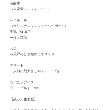
炭酸水
→自家製ジンジャエールに
ハイボール
→オリジナルジンジャーハイボールに
牛乳（or 豆乳）
→冷え対策
お湯
→風邪のひき始めにオススメ
デザート
一人前に約大さじ1のシロップを
◎バニラアイス
◎ヨーグルト etc
【残った生姜糖】