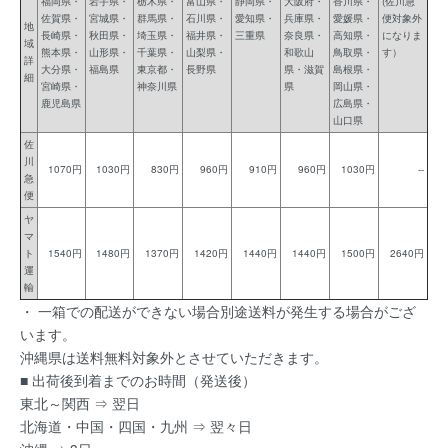
福岡県・
岩手県・
栃木県・
富山県・
静岡県・
大阪府・
香川県・
(佐川急
佐賀県・
宮城県・
群馬県・
石川県・
愛知県・
兵庫県・
愛媛県・
便対象外
地
長崎県・
秋田県・
埼玉県・
福井県・
三重県
奈良県・
高知県・
になりま
域
熊本県・
山形県・
千葉県・
山梨県・
和歌山
鳥取県・
す）
詳
大分県・
福島県
東京都・
長野県
県・滋賀
島根県・
細
宮崎県・
神奈川県
県
岡山県・
鹿児島県
広島県・
山口県
佐
川
1070円
1030円
830円
960円
910円
960円
1030円
--
急
便
ヤ
マ
ト
1540円
1480円
1370円
1420円
1440円
1440円
1500円
2640円
運
輸
・ 一箱での配送ができない場合別途送料が発生する場合がござ
います。
沖縄県は送料無料対象外とさせていただきます。
■ 出荷後到着までのお時間（発送後）
東北～関西 ⇒ 翌日
北海道・中国・四国・九州 ⇒ 翌々日