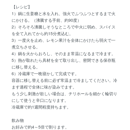
【レシピ】
1）鍋に生姜糖と水を入れ、強火でふつふつとするまで火
にかける。（沸騰する手前、約90度）
2）そろそろ沸騰しそうなところで中火に弱め、スパイス
を全て入れてから約15分煮込む。
3）一度火を止め、レモン果汁を全体にかけたら弱火で一
煮立ちさせる。
4）鍋を火からおろし、そのまま常温になるまで冷ます。
5）熱が取れたら具材を全て取り出し、密閉できる保存瓶
に移し替える。
6）冷蔵庫で一晩寝かして完成です。
容器に移し替える前に必ず常温まで冷ましてください。冷
ます過程で全体に味が染みでます。
もう少し刺激が欲しい場合は、チリホールを細かく輪切り
にして使うと辛口になります。
冷蔵庫で約1週間程度持ちます。
飲み物
お好みで約4～5倍で割ります。