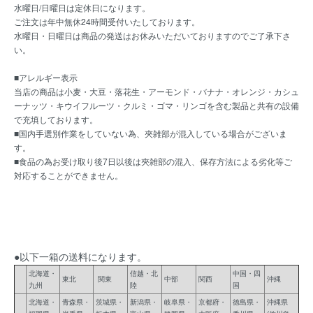
水曜日/日曜日は定休日になります。
ご注文は年中無休24時間受付いたしております。
水曜日・日曜日は商品の発送はお休みいただいておりますのでご了承下さ
い。
■アレルギー表示
当店の商品は小麦・大豆・落花生・アーモンド・バナナ・オレンジ・カシュ
ーナッツ・キウイフルーツ・クルミ・ゴマ・リンゴを含む製品と共有の設備
で充填しております。
■国内手選別作業をしていない為、夾雑部が混入している場合がございま
す。
■食品の為お受け取り後7日以後は夾雑部の混入、保存方法による劣化等ご
対応することができません。
●以下一箱の送料になります。
北海道・
信越・北
中国・四
東北
関東
中部
関西
沖縄
九州
陸
国
北海道・
青森県・
茨城県・
新潟県・
岐阜県・
京都府・
徳島県・
沖縄県