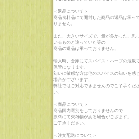
＜返品について＞
商品食料品にて開封した商品の返品は承っ
りません。
また、大きいサイズで、量が多かった、思
いるものと違っていた等の
商品の返品は承っておりません。
輸入時、倉庫にてスパイス・ハーブの混載
保管になります。
匂いに敏感な方は他のスパイスの匂いを感
場合がございます。
弊社ではご対応できませんのでご了承くだ
い。
＜商品について＞
商品国内選別をしておりませんので
原料にて夾雑物がある場合がござます。
ご了承ください。
＜注文配送について＞