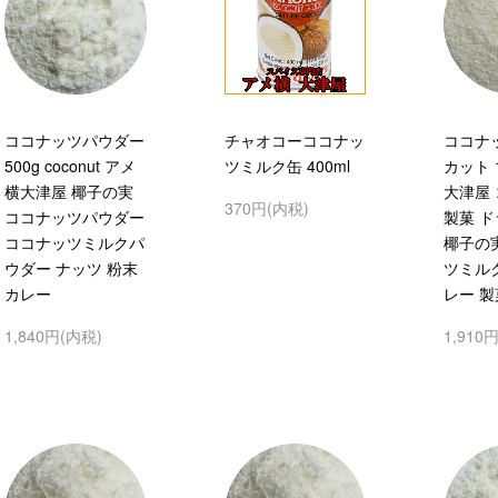
ココナッツパウダー
チャオコーココナッ
ココナ
500g coconut アメ
ツミルク缶 400ml
カット 
横大津屋 椰子の実
大津屋
370円(内税)
ココナッツパウダー
製菓 ドラ
ココナッツミルクパ
椰子の
ウダー ナッツ 粉末
ツミルク
カレー
レー 製
1,840円(内税)
1,910