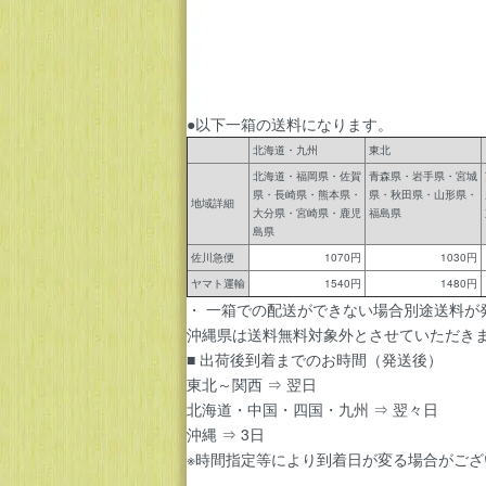
●以下一箱の送料になります。
北海道・九州
東北
北海道・福岡県・佐賀
青森県・岩手県・宮城
県・長崎県・熊本県・
県・秋田県・山形県・
地域詳細
大分県・宮崎県・鹿児
福島県
島県
佐川急便
1070円
1030円
ヤマト運輸
1540円
1480円
・ 一箱での配送ができない場合別途送料が
沖縄県は送料無料対象外とさせていただき
■ 出荷後到着までのお時間（発送後）
東北～関西 ⇒ 翌日
北海道・中国・四国・九州 ⇒ 翌々日
沖縄 ⇒ 3日
※時間指定等により到着日が変る場合がござ