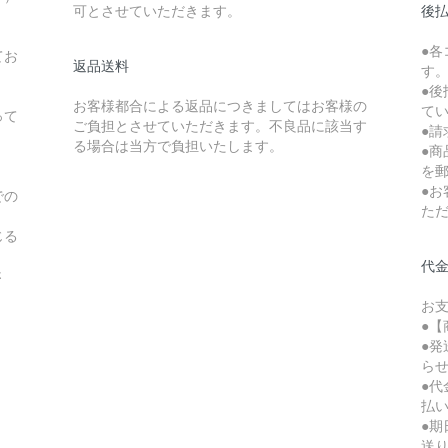
可とさせていただきます。
後払
●
てお
返品送料
す
●後
お客様都合による返品につきましてはお客様の
て
って
ご負担とさせていただきます。不良品に該当す
●請
る場合は当方で負担いたします。
●
を
●
での
た
じる
代
さ
お
●【
●
ら
●
払
●
送