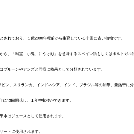
とされており、１億2000年程前から生育している非常に古い植物です。
から、「幽霊、小鬼、にやけ顔」を意味するスペイン語もしくはポルトガル語
はプルーンやアンズと同様に核果として分類されています。
フィリピン、スリランカ、インドネシア、インド、ブラジル等の熱帯、亜熱帯に
１年に13回開花し、１年中収穫ができます。
果水はジュースとして使用されます。
ザートに使用されます。