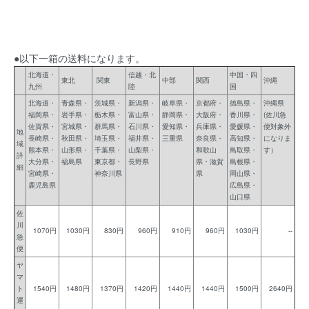
●以下一箱の送料になります。
北海道・
信越・北
中国・四
東北
関東
中部
関西
沖縄
九州
陸
国
北海道・
青森県・
茨城県・
新潟県・
岐阜県・
京都府・
徳島県・
沖縄県
福岡県・
岩手県・
栃木県・
富山県・
静岡県・
大阪府・
香川県・
(佐川急
佐賀県・
宮城県・
群馬県・
石川県・
愛知県・
兵庫県・
愛媛県・
便対象外
地
長崎県・
秋田県・
埼玉県・
福井県・
三重県
奈良県・
高知県・
になりま
域
熊本県・
山形県・
千葉県・
山梨県・
和歌山
鳥取県・
す）
詳
大分県・
福島県
東京都・
長野県
県・滋賀
島根県・
細
宮崎県・
神奈川県
県
岡山県・
鹿児島県
広島県・
山口県
佐
川
1070円
1030円
830円
960円
910円
960円
1030円
--
急
便
ヤ
マ
ト
1540円
1480円
1370円
1420円
1440円
1440円
1500円
2640円
運