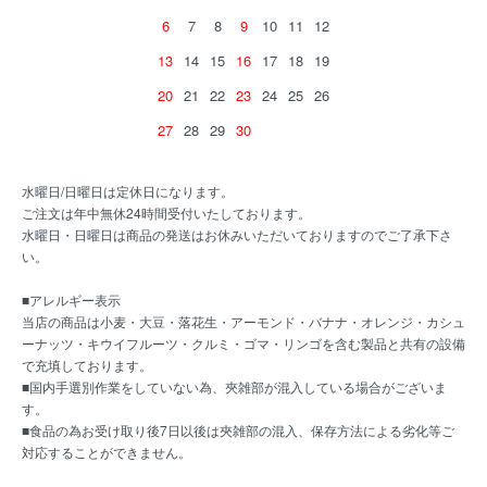
6
7
8
9
10
11
12
13
14
15
16
17
18
19
20
21
22
23
24
25
26
27
28
29
30
水曜日/日曜日は定休日になります。
ご注文は年中無休24時間受付いたしております。
水曜日・日曜日は商品の発送はお休みいただいておりますのでご了承下さ
い。
■アレルギー表示
当店の商品は小麦・大豆・落花生・アーモンド・バナナ・オレンジ・カシュ
ーナッツ・キウイフルーツ・クルミ・ゴマ・リンゴを含む製品と共有の設備
で充填しております。
■国内手選別作業をしていない為、夾雑部が混入している場合がございま
す。
■食品の為お受け取り後7日以後は夾雑部の混入、保存方法による劣化等ご
対応することができません。