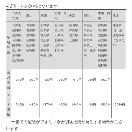
●以下一箱の送料になります。
北海道・
信越・北
中国・四
東北
関東
中部
関西
沖縄
九州
陸
国
北海道・
青森県・
茨城県・
新潟県・
岐阜県・
京都府・
徳島県・
沖縄県
福岡県・
岩手県・
栃木県・
富山県・
静岡県・
大阪府・
香川県・
(佐川急
佐賀県・
宮城県・
群馬県・
石川県・
愛知県・
兵庫県・
愛媛県・
便対象外
地
長崎県・
秋田県・
埼玉県・
福井県・
三重県
奈良県・
高知県・
になりま
域
熊本県・
山形県・
千葉県・
山梨県・
和歌山
鳥取県・
す）
詳
大分県・
福島県
東京都・
長野県
県・滋賀
島根県・
細
宮崎県・
神奈川県
県
岡山県・
鹿児島県
広島県・
山口県
佐
川
1070円
1030円
830円
960円
910円
960円
1030円
--
急
便
ヤ
マ
ト
1540円
1480円
1370円
1420円
1440円
1440円
1500円
2640円
運
輸
・ 一箱での配送ができない場合別途送料が発生する場合がござ
います。