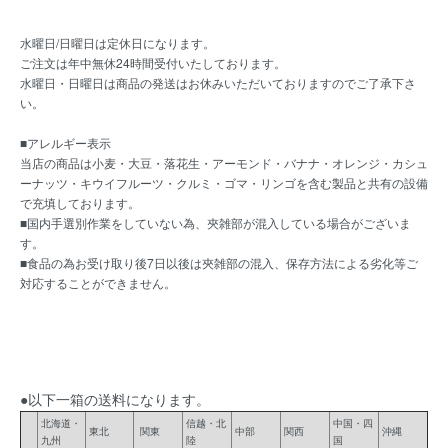
水曜日/日曜日は定休日になります。
ご注文は年中無休24時間受付いたしております。
水曜日・日曜日は商品の発送はお休みいただいておりますのでご了承下さ
い。
■アレルギー表示
当店の商品は小麦・大豆・落花生・アーモンド・バナナ・オレンジ・カシュ
ーナッツ・キウイフルーツ・クルミ・ゴマ・リンゴを含む製品と共有の設備
で充填しております。
■国内手選別作業をしていない為、夾雑部が混入している場合がございま
す。
■食品の為お受け取り後7日以後は夾雑部の混入、保存方法による劣化等ご
対応することができません。
●以下一箱の送料になります。
北海道・
信越・北
中国・四
東北
関東
中部
関西
沖縄
九州
陸
国