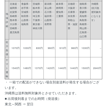
北海道・
青森県・
茨城県・
新潟県・
岐阜県・
京都府・
徳島県・
沖縄県
福岡県・
岩手県・
栃木県・
富山県・
静岡県・
大阪府・
香川県・
(佐川急
佐賀県・
宮城県・
群馬県・
石川県・
愛知県・
兵庫県・
愛媛県・
便対象外
地
長崎県・
秋田県・
埼玉県・
福井県・
三重県
奈良県・
高知県・
になりま
域
熊本県・
山形県・
千葉県・
山梨県・
和歌山
鳥取県・
す）
詳
大分県・
福島県
東京都・
長野県
県・滋賀
島根県・
細
宮崎県・
神奈川県
県
岡山県・
鹿児島県
広島県・
山口県
佐
川
1070円
1030円
830円
960円
910円
960円
1030円
--
急
便
ヤ
マ
ト
1540円
1480円
1370円
1420円
1440円
1440円
1500円
2640円
運
輸
・ 一箱での配送ができない場合別途送料が発生する場合がござ
います。
沖縄県は送料無料対象外とさせていただきます。
■ 出荷後到着までのお時間（発送後）
東北～関西 ⇒ 翌日