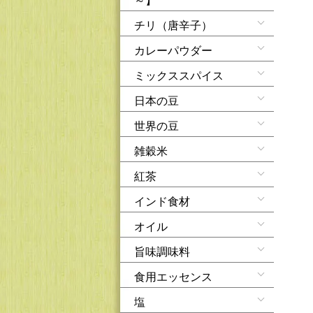
チリ（唐辛子）
カレーパウダー
ミックススパイス
日本の豆
世界の豆
雑穀米
紅茶
インド食材
オイル
旨味調味料
食用エッセンス
塩