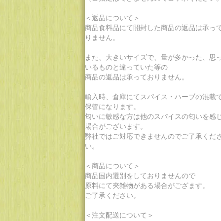
＜返品について＞
商品食料品にて開封した商品の返品は承っ
りません。
また、大きいサイズで、量が多かった、思
いるものと違っていた等の
商品の返品は承っておりません。
輸入時、倉庫にてスパイス・ハーブの混載
保管になります。
匂いに敏感な方は他のスパイスの匂いを感
場合がございます。
弊社ではご対応できませんのでご了承くだ
い。
＜商品について＞
商品国内選別をしておりませんので
原料にて夾雑物がある場合がござます。
ご了承ください。
＜注文配送について＞