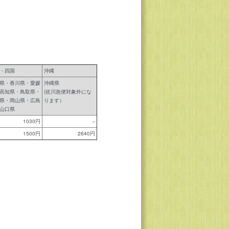
・四国
沖縄
県・香川県・愛媛
沖縄県
高知県・鳥取県・
(佐川急便対象外にな
県・岡山県・広島
ります）
山口県
1030円
--
1500円
2640円