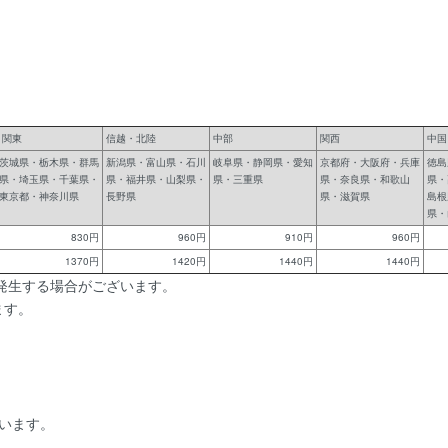
関東
信越・北陸
中部
関西
中国
茨城県・栃木県・群馬
新潟県・富山県・石川
岐阜県・静岡県・愛知
京都府・大阪府・兵庫
徳島
県・埼玉県・千葉県・
県・福井県・山梨県・
県・三重県
県・奈良県・和歌山
県・
東京都・神奈川県
長野県
県・滋賀県
島根
県・
830円
960円
910円
960円
1370円
1420円
1440円
1440円
発生する場合がございます。
ます。
います。