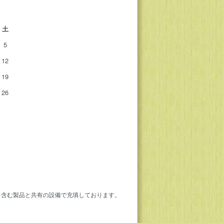
土
5
12
19
26
を含む製品と共有の設備で充填しております。