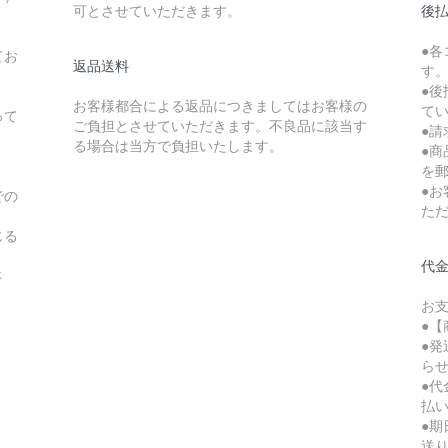
可とさせていただきます。
後払
●
てお
返品送料
す
●後
お客様都合による返品につきましてはお客様の
て
って
ご負担とさせていただきます。不良品に該当す
●請
る場合は当方で負担いたします。
●
を
●
での
た
じる
代
さ
お
●【
●
ら
●
払
●
送