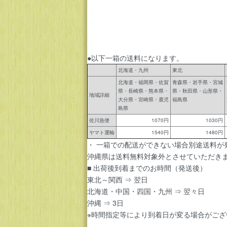
●以下一箱の送料になります。
北海道・九州
東北
北海道・福岡県・佐賀
青森県・岩手県・宮城
県・長崎県・熊本県・
県・秋田県・山形県・
地域詳細
大分県・宮崎県・鹿児
福島県
島県
佐川急便
1070円
1030円
ヤマト運輸
1540円
1480円
・ 一箱での配送ができない場合別途送料が
沖縄県は送料無料対象外とさせていただき
■ 出荷後到着までのお時間（発送後）
東北～関西 ⇒ 翌日
北海道・中国・四国・九州 ⇒ 翌々日
沖縄 ⇒ 3日
※時間指定等により到着日が変る場合がござ