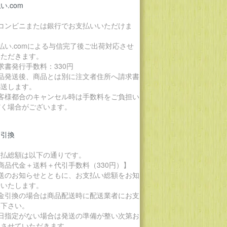
い.com
各コンビニまたは銀行でお支払いいただけま
。
払い.comによる与信完了後ご出荷対応させ
いただきます。
求書発行手数料：330円
商品発送後、商品とは別に注文者住所へ請求書
郵送します。
お客様都合のキャンセル時は手数料をご負担い
だく場合がございます。
金引換
支払総額は以下の通りです。
商品代金＋送料＋代引手数料（330円）】
発送のお知らせとともに、お支払い総額をお知
せいたします。
代金引換の場合は商品配送時に配送業者にお支
い下さい。
期日指定がない場合は発送の準備が整い次第お
りさせていただきます。