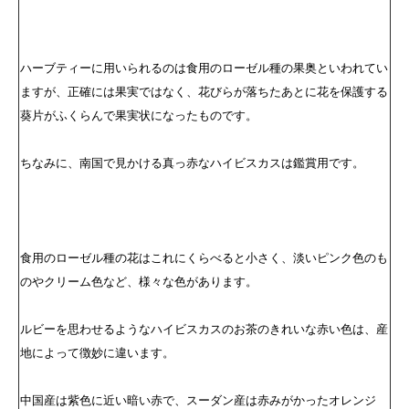
ハーブティーに用いられるのは食用のローゼル種の果奥といわれてい
ますが、正確には果実ではなく、花びらが落ちたあとに花を保護する
葵片がふくらんで果実状になったものです。
ちなみに、南国で見かける真っ赤なハイビスカスは鑑賞用です。
食用のローゼル種の花はこれにくらべると小さく、淡いピンク色のも
のやクリーム色など、様々な色があります。
ルビーを思わせるようなハイビスカスのお茶のきれいな赤い色は、産
地によって徴妙に違います。
中国産は紫色に近い暗い赤で、スーダン産は赤みがかったオレンジ