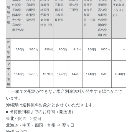
佐賀県・
宮城県・
群馬県・
石川県・
愛知県・
兵庫県・
愛媛県・
便対象外
地
長崎県・
秋田県・
埼玉県・
福井県・
三重県
奈良県・
高知県・
になりま
域
熊本県・
山形県・
千葉県・
山梨県・
和歌山
鳥取県・
す）
詳
大分県・
福島県
東京都・
長野県
県・滋賀
島根県・
細
宮崎県・
神奈川県
県
岡山県・
鹿児島県
広島県・
山口県
佐
川
1070円
1030円
830円
960円
910円
960円
1030円
--
急
便
ヤ
マ
ト
1540円
1480円
1370円
1420円
1440円
1440円
1500円
2640円
運
輸
・ 一箱での配送ができない場合別途送料が発生する場合がござ
います。
沖縄県は送料無料対象外とさせていただきます。
■ 出荷後到着までのお時間（発送後）
東北～関西 ⇒ 翌日
北海道・中国・四国・九州 ⇒ 翌々日
沖縄 ⇒ 3日