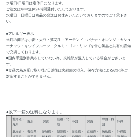
水曜日/日曜日は定休日になります。
ご注文は年中無休24時間受付いたしております。
水曜日・日曜日は商品の発送はお休みいただいておりますのでご了承下さ
い。
■アレルギー表示
当店の商品は小麦・大豆・落花生・アーモンド・バナナ・オレンジ・カシュ
ーナッツ・キウイフルーツ・クルミ・ゴマ・リンゴを含む製品と共有の設備
で充填しております。
■国内手選別作業をしていない為、夾雑部が混入している場合がございま
す。
■食品の為お受け取り後7日以後は夾雑部の混入、保存方法による劣化等ご
対応することができません。
●以下一箱の送料になります。
北海道・
信越・北
中国・四
東北
関東
中部
関西
沖縄
九州
陸
国
北海道・
青森県・
茨城県・
新潟県・
岐阜県・
京都府・
徳島県・
沖縄県
福岡県・
岩手県・
栃木県・
富山県・
静岡県・
大阪府・
香川県・
(佐川急