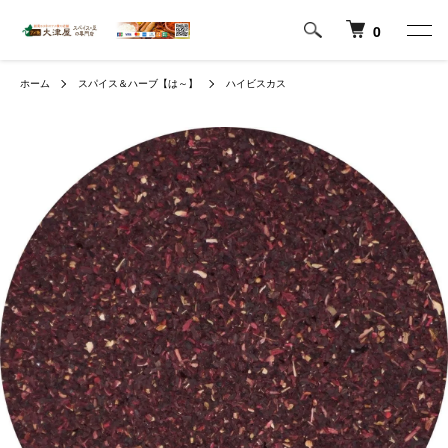
0
ホーム
スパイス＆ハーブ【は～】
ハイビスカス