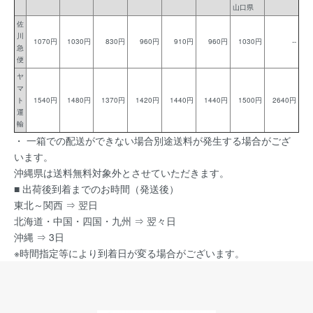
山口県
佐
川
1070円
1030円
830円
960円
910円
960円
1030円
--
急
便
ヤ
マ
ト
1540円
1480円
1370円
1420円
1440円
1440円
1500円
2640円
運
輸
・ 一箱での配送ができない場合別途送料が発生する場合がござ
います。
沖縄県は送料無料対象外とさせていただきます。
■ 出荷後到着までのお時間（発送後）
東北～関西 ⇒ 翌日
北海道・中国・四国・九州 ⇒ 翌々日
沖縄 ⇒ 3日
※時間指定等により到着日が変る場合がございます。