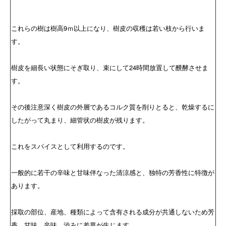
これらの樹は樹高9ｍ以上になり、樹皮の収穫は若い枝から行いま
す。
樹皮を細長い状態にそぎ取り、束にして24時間放置して醗酵させま
す。
その後注意深く樹皮の外層であるコルク質を削りとると、乾燥するに
したがって丸まり、細管状の樹皮が残ります。
これをスパイスとして利用するのです。
一般的に若干の辛味と甘味伴なった清涼感と、独特の芳香性に特徴が
あります。
採取の部位、産地、種類によって含有される成分が共通しないため芳
香、甘味、辛味、渋みに差異が生じます。