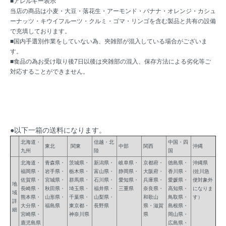
■アレルギー表示
当店の商品は小麦・大豆・落花生・アーモンド・バナナ・オレンジ・カシュ
ーナッツ・キウイフルーツ・クルミ・ゴマ・リンゴを含む製品と共有の設備
で充填しております。
■国内手選別作業をしていない為、夾雑部が混入している場合がございま
す。
■食品の為お受け取り後7日以後は夾雑部の混入、保存方法による劣化等ご
対応することができません。
●以下一箱の送料になります。
北海道・
信越・北
中国・四
東北
関東
中部
関西
沖縄
九州
陸
国
北海道・
青森県・
茨城県・
新潟県・
岐阜県・
京都府・
徳島県・
沖縄県
福岡県・
岩手県・
栃木県・
富山県・
静岡県・
大阪府・
香川県・
(佐川急
佐賀県・
宮城県・
群馬県・
石川県・
愛知県・
兵庫県・
愛媛県・
便対象外
地
長崎県・
秋田県・
埼玉県・
福井県・
三重県
奈良県・
高知県・
になりま
域
熊本県・
山形県・
千葉県・
山梨県・
和歌山
鳥取県・
す）
詳
大分県・
福島県
東京都・
長野県
県・滋賀
島根県・
細
宮崎県・
神奈川県
県
岡山県・
鹿児島県
広島県・