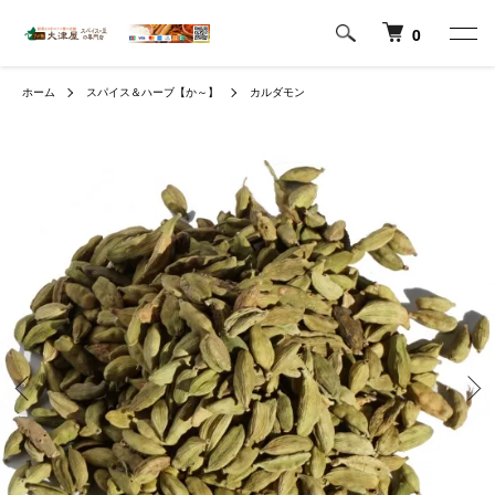
0
ホーム
スパイス＆ハーブ【か～】
カルダモン