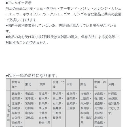
■アレルギー表示
当店の商品は小麦・大豆・落花生・アーモンド・バナナ・オレンジ・カシュ
ーナッツ・キウイフルーツ・クルミ・ゴマ・リンゴを含む製品と共有の設備
で充填しております。
■国内手選別作業をしていない為、夾雑部が混入している場合がございま
す。
■食品の為お受け取り後7日以後は夾雑部の混入、保存方法による劣化等ご
対応することができません。
●以下一箱の送料になります。
北海道・
信越・北
中国・四
東北
関東
中部
関西
沖縄
九州
陸
国
北海道・
青森県・
茨城県・
新潟県・
岐阜県・
京都府・
徳島県・
沖縄県
福岡県・
岩手県・
栃木県・
富山県・
静岡県・
大阪府・
香川県・
(佐川急
佐賀県・
宮城県・
群馬県・
石川県・
愛知県・
兵庫県・
愛媛県・
便対象外
地
長崎県・
秋田県・
埼玉県・
福井県・
三重県
奈良県・
高知県・
になりま
域
熊本県・
山形県・
千葉県・
山梨県・
和歌山
鳥取県・
す）
詳
大分県・
福島県
東京都・
長野県
県・滋賀
島根県・
細
宮崎県・
神奈川県
県
岡山県・