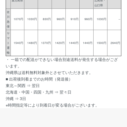
鹿児島県
広島県・
山口県
佐
川
1070円
1030円
830円
960円
910円
960円
1030円
--
急
便
ヤ
マ
ト
1540円
1480円
1370円
1420円
1440円
1440円
1500円
2640円
運
輸
・ 一箱での配送ができない場合別途送料が発生する場合がござ
います。
沖縄県は送料無料対象外とさせていただきます。
■ 出荷後到着までのお時間（発送後）
東北～関西 ⇒ 翌日
北海道・中国・四国・九州 ⇒ 翌々日
沖縄 ⇒ 3日
※時間指定等により到着日が変る場合がございます。