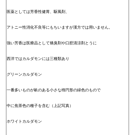
医薬としては芳香性健胃、駆風剤、
アトニー性消化不良等にもちいますが漢方では用いません。
強い芳香は医療品として矯臭剤や口腔清涼剤とうに
西洋ではカルダモンには三種類あり
グリーンカルダモン
一番多いものが畝のある小さな楕円形の緑色のもので
中に焦茶色の種子を含む（上記写真）
ホワイトカルダモン