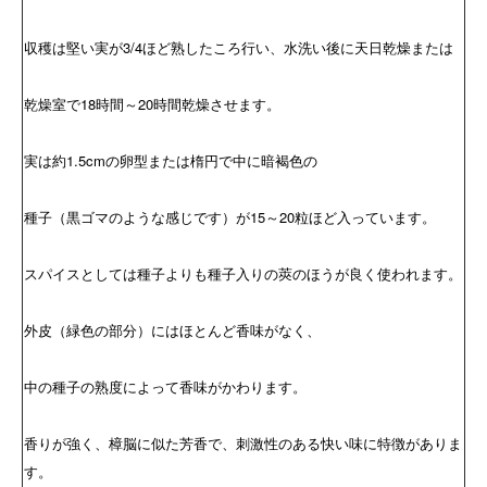
収穫は堅い実が3/4ほど熟したころ行い、水洗い後に天日乾燥または
乾燥室で18時間～20時間乾燥させます。
実は約1.5cmの卵型または楕円で中に暗褐色の
種子（黒ゴマのような感じです）が15～20粒ほど入っています。
スパイスとしては種子よりも種子入りの莢のほうが良く使われます。
外皮（緑色の部分）にはほとんど香味がなく、
中の種子の熟度によって香味がかわります。
香りが強く、樟脳に似た芳香で、刺激性のある快い味に特徴がありま
す。