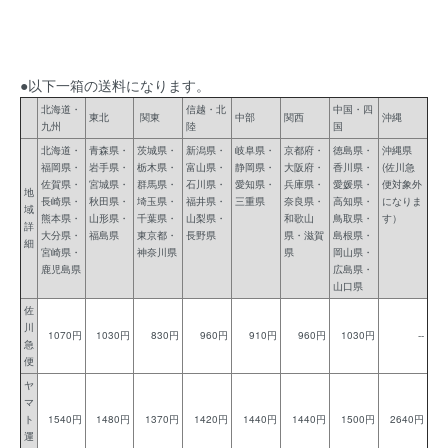
●以下一箱の送料になります。
北海道・
信越・北
中国・四
東北
関東
中部
関西
沖縄
九州
陸
国
北海道・
青森県・
茨城県・
新潟県・
岐阜県・
京都府・
徳島県・
沖縄県
福岡県・
岩手県・
栃木県・
富山県・
静岡県・
大阪府・
香川県・
(佐川急
佐賀県・
宮城県・
群馬県・
石川県・
愛知県・
兵庫県・
愛媛県・
便対象外
地
長崎県・
秋田県・
埼玉県・
福井県・
三重県
奈良県・
高知県・
になりま
域
熊本県・
山形県・
千葉県・
山梨県・
和歌山
鳥取県・
す）
詳
大分県・
福島県
東京都・
長野県
県・滋賀
島根県・
細
宮崎県・
神奈川県
県
岡山県・
鹿児島県
広島県・
山口県
佐
川
1070円
1030円
830円
960円
910円
960円
1030円
--
急
便
ヤ
マ
ト
1540円
1480円
1370円
1420円
1440円
1440円
1500円
2640円
運