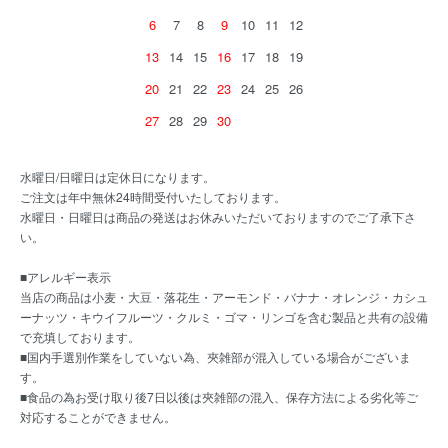
6
7
8
9
10
11
12
13
14
15
16
17
18
19
20
21
22
23
24
25
26
27
28
29
30
水曜日/日曜日は定休日になります。
ご注文は年中無休24時間受付いたしております。
水曜日・日曜日は商品の発送はお休みいただいておりますのでご了承下さ
い。
■アレルギー表示
当店の商品は小麦・大豆・落花生・アーモンド・バナナ・オレンジ・カシュ
ーナッツ・キウイフルーツ・クルミ・ゴマ・リンゴを含む製品と共有の設備
で充填しております。
■国内手選別作業をしていない為、夾雑部が混入している場合がございま
す。
■食品の為お受け取り後7日以後は夾雑部の混入、保存方法による劣化等ご
対応することができません。