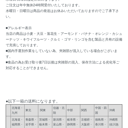
ご注文は年中無休24時間受付いたしております。
水曜日・日曜日は商品の発送はお休みいただいておりますのでご了承下さ
い。
■アレルギー表示
当店の商品は小麦・大豆・落花生・アーモンド・バナナ・オレンジ・カシュ
ーナッツ・キウイフルーツ・クルミ・ゴマ・リンゴを含む製品と共有の設備
で充填しております。
■国内手選別作業をしていない為、夾雑部が混入している場合がございま
す。
■食品の為お受け取り後7日以後は夾雑部の混入、保存方法による劣化等ご
対応することができません。
●以下一箱の送料になります。
北海道・
信越・北
中国・四
東北
関東
中部
関西
沖縄
九州
陸
国
北海道・
青森県・
茨城県・
新潟県・
岐阜県・
京都府・
徳島県・
沖縄県
福岡県・
岩手県・
栃木県・
富山県・
静岡県・
大阪府・
香川県・
(佐川急