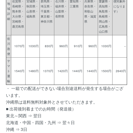
佐賀県・
宮城県・
群馬県・
石川県・
愛知県・
兵庫県・
愛媛県・
便対象外
地
長崎県・
秋田県・
埼玉県・
福井県・
三重県
奈良県・
高知県・
になりま
域
熊本県・
山形県・
千葉県・
山梨県・
和歌山
鳥取県・
す）
詳
大分県・
福島県
東京都・
長野県
県・滋賀
島根県・
細
宮崎県・
神奈川県
県
岡山県・
鹿児島県
広島県・
山口県
佐
川
1070円
1030円
830円
960円
910円
960円
1030円
--
急
便
ヤ
マ
ト
1540円
1480円
1370円
1420円
1440円
1440円
1500円
2640円
運
輸
・ 一箱での配送ができない場合別途送料が発生する場合がござ
います。
沖縄県は送料無料対象外とさせていただきます。
■ 出荷後到着までのお時間（発送後）
東北～関西 ⇒ 翌日
北海道・中国・四国・九州 ⇒ 翌々日
沖縄 ⇒ 3日