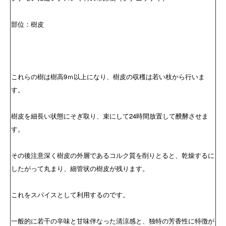
部位：樹皮
これらの樹は樹高9ｍ以上になり、樹皮の収穫は若い枝から行いま
す。
樹皮を細長い状態にそぎ取り、束にして24時間放置して醗酵させま
す。
その後注意深く樹皮の外層であるコルク質を削りとると、乾燥するに
したがって丸まり、細管状の樹皮が残ります。
これをスパイスとして利用するのです。
一般的に若干の辛味と甘味伴なった清涼感と、独特の芳香性に特徴が