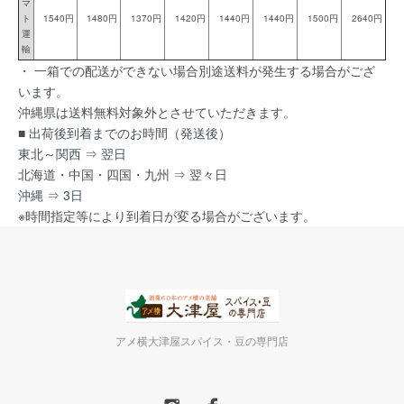
マ
ト
1540円
1480円
1370円
1420円
1440円
1440円
1500円
2640円
運
輸
・ 一箱での配送ができない場合別途送料が発生する場合がござ
います。
沖縄県は送料無料対象外とさせていただきます。
■ 出荷後到着までのお時間（発送後）
東北～関西 ⇒ 翌日
北海道・中国・四国・九州 ⇒ 翌々日
沖縄 ⇒ 3日
※時間指定等により到着日が変る場合がございます。
アメ横大津屋スパイス・豆の専門店