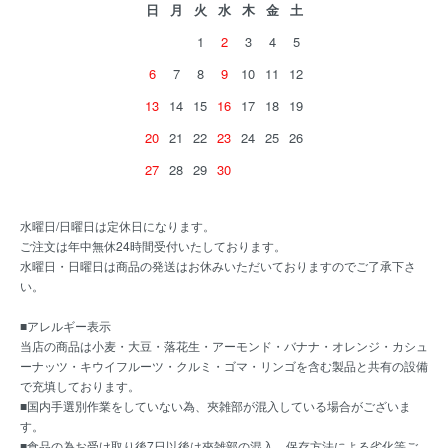
日
月
火
水
木
金
土
1
2
3
4
5
6
7
8
9
10
11
12
13
14
15
16
17
18
19
20
21
22
23
24
25
26
27
28
29
30
水曜日/日曜日は定休日になります。
ご注文は年中無休24時間受付いたしております。
水曜日・日曜日は商品の発送はお休みいただいておりますのでご了承下さ
い。
■アレルギー表示
当店の商品は小麦・大豆・落花生・アーモンド・バナナ・オレンジ・カシュ
ーナッツ・キウイフルーツ・クルミ・ゴマ・リンゴを含む製品と共有の設備
で充填しております。
■国内手選別作業をしていない為、夾雑部が混入している場合がございま
す。
■食品の為お受け取り後7日以後は夾雑部の混入、保存方法による劣化等ご