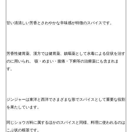
甘い清清しい芳香とさわやかな辛味感が特徴のスパイスです。
芳香性健胃薬、漢方では健胃薬、鎮嘔薬として水毒による症状を治す
のに用いられ、 咳・めまい・腹痛・下痢等の治療薬にも含まれま
す。
ジンジャーは東洋と西洋でさまざまな形でスパイスとして重要な役割
を果たしています。
同じショウガ科に属するほかのスパイスと同様、料理に使われるのは
こぶ状の根茎です。