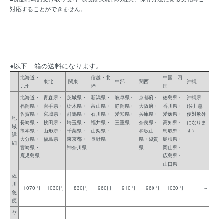
対応することができません。
●以下一箱の送料になります。
北海道・
信越・北
中国・四
東北
関東
中部
関西
沖縄
九州
陸
国
北海道・
青森県・
茨城県・
新潟県・
岐阜県・
京都府・
徳島県・
沖縄県
福岡県・
岩手県・
栃木県・
富山県・
静岡県・
大阪府・
香川県・
(佐川急
佐賀県・
宮城県・
群馬県・
石川県・
愛知県・
兵庫県・
愛媛県・
便対象外
地
長崎県・
秋田県・
埼玉県・
福井県・
三重県
奈良県・
高知県・
になりま
域
熊本県・
山形県・
千葉県・
山梨県・
和歌山
鳥取県・
す）
詳
大分県・
福島県
東京都・
長野県
県・滋賀
島根県・
細
宮崎県・
神奈川県
県
岡山県・
鹿児島県
広島県・
山口県
佐
川
1070円
1030円
830円
960円
910円
960円
1030円
--
急
便
ヤ