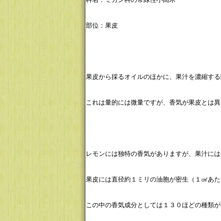
部位：果皮
果皮から採るオイルのほかに、果汁を濃縮する
これは量的には微量ですが、香気が果皮とは異
レモンには独特の香気がありますが、果汁には
果皮には直径約１ミリの油胞が密生（１㎠あた
この中の香気成分としては１３０ほどの種類が