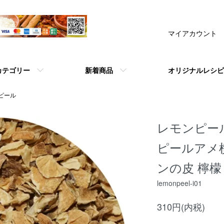
マイアカウント
カテゴリー
新着商品
オリジナルレシピ
ピール
レモンピール
ピールアメ横 
ンの皮 檸檬 ri
lemonpeel-i01
310円(内税)