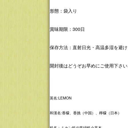
形態：袋入り
賞味期限：300日
保存方法：直射日光・高温多湿を避け
開封後はどうぞお早めにご使用下さい
英名:LEMON
和漢名:香檬、香挑（中国）、檸檬（日本）
科名：ミカン科の常緑性小高木