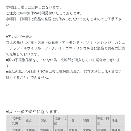
水曜日/日曜日は定休日になります。
ご注文は年中無休24時間受付いたしております。
水曜日・日曜日は商品の発送はお休みいただいておりますのでご了承下さ
い。
■アレルギー表示
当店の商品は小麦・大豆・落花生・アーモンド・バナナ・オレンジ・カシュ
ーナッツ・キウイフルーツ・クルミ・ゴマ・リンゴを含む製品と共有の設備
で充填しております。
■国内手選別作業をしていない為、夾雑部が混入している場合がございま
す。
■食品の為お受け取り後7日以後は夾雑部の混入、保存方法による劣化等ご
対応することができません。
●以下一箱の送料になります。
北海道・
信越・北
中国・四
東北
関東
中部
関西
沖縄
九州
陸
国
北海道・
青森県・
茨城県・
新潟県・
岐阜県・
京都府・
徳島県・
沖縄県