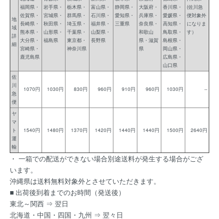
福岡県・
岩手県・
栃木県・
富山県・
静岡県・
大阪府・
香川県・
(佐川急
佐賀県・
宮城県・
群馬県・
石川県・
愛知県・
兵庫県・
愛媛県・
便対象外
地
長崎県・
秋田県・
埼玉県・
福井県・
三重県
奈良県・
高知県・
になりま
域
熊本県・
山形県・
千葉県・
山梨県・
和歌山
鳥取県・
す）
詳
大分県・
福島県
東京都・
長野県
県・滋賀
島根県・
細
宮崎県・
神奈川県
県
岡山県・
鹿児島県
広島県・
山口県
佐
川
1070円
1030円
830円
960円
910円
960円
1030円
--
急
便
ヤ
マ
ト
1540円
1480円
1370円
1420円
1440円
1440円
1500円
2640円
運
輸
・ 一箱での配送ができない場合別途送料が発生する場合がござ
います。
沖縄県は送料無料対象外とさせていただきます。
■ 出荷後到着までのお時間（発送後）
東北～関西 ⇒ 翌日
北海道・中国・四国・九州 ⇒ 翌々日