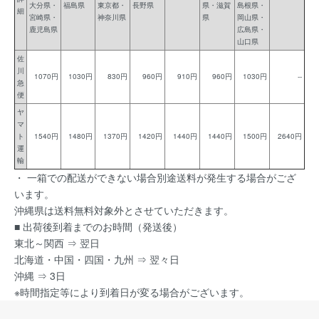
大分県・
福島県
東京都・
長野県
県・滋賀
島根県・
細
宮崎県・
神奈川県
県
岡山県・
鹿児島県
広島県・
山口県
佐
川
1070円
1030円
830円
960円
910円
960円
1030円
--
急
便
ヤ
マ
ト
1540円
1480円
1370円
1420円
1440円
1440円
1500円
2640円
運
輸
・ 一箱での配送ができない場合別途送料が発生する場合がござ
います。
沖縄県は送料無料対象外とさせていただきます。
■ 出荷後到着までのお時間（発送後）
東北～関西 ⇒ 翌日
北海道・中国・四国・九州 ⇒ 翌々日
沖縄 ⇒ 3日
※時間指定等により到着日が変る場合がございます。