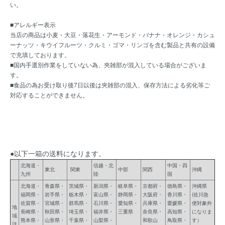
い。
■アレルギー表示
当店の商品は小麦・大豆・落花生・アーモンド・バナナ・オレンジ・カシュ
ーナッツ・キウイフルーツ・クルミ・ゴマ・リンゴを含む製品と共有の設備
で充填しております。
■国内手選別作業をしていない為、夾雑部が混入している場合がございま
す。
■食品の為お受け取り後7日以後は夾雑部の混入、保存方法による劣化等ご
対応することができません。
●以下一箱の送料になります。
北海道・
信越・北
中国・四
東北
関東
中部
関西
沖縄
九州
陸
国
北海道・
青森県・
茨城県・
新潟県・
岐阜県・
京都府・
徳島県・
沖縄県
福岡県・
岩手県・
栃木県・
富山県・
静岡県・
大阪府・
香川県・
(佐川急
佐賀県・
宮城県・
群馬県・
石川県・
愛知県・
兵庫県・
愛媛県・
便対象外
地
長崎県・
秋田県・
埼玉県・
福井県・
三重県
奈良県・
高知県・
になりま
域
熊本県・
山形県・
千葉県・
山梨県・
和歌山
鳥取県・
す）
詳