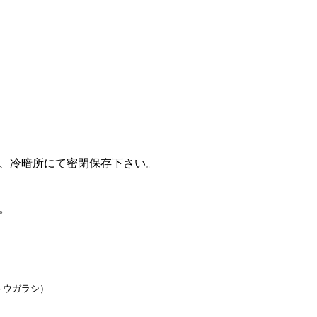
、冷暗所にて密閉保存下さい。
。
マトウガラシ）