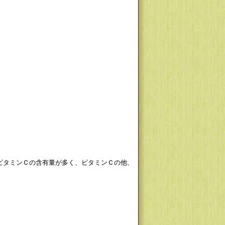
ビタミンＣの含有量が多く、ビタミンＣの他、