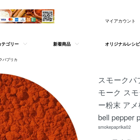
マイアカウント
カテゴリー
新着商品
オリジナルレシピ
クパプリカ
スモークパプ
モーク ス
ー粉末 アメ横 
bell pepp
smokepaprika02