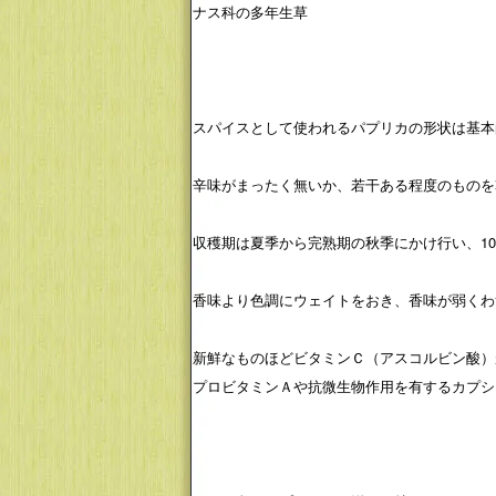
ナス科の多年生草
スパイスとして使われるパプリカの形状は基本
辛味がまったく無いか、若干ある程度のものを
収穫期は夏季から完熟期の秋季にかけ行い、1
香味より色調にウェイトをおき、香味が弱くわ
新鮮なものほどビタミンＣ（アスコルビン酸）
プロビタミンＡや抗微生物作用を有するカプシジン