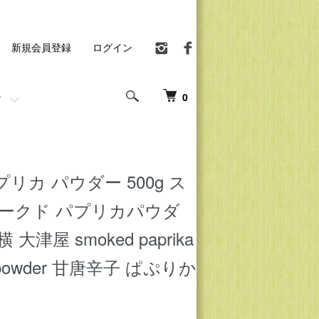
新規会員登録
ログイン
0
リカ パウダー 500g ス
モークド パプリカパウダ
大津屋 smoked paprika
er powder 甘唐辛子 ぱぷりか