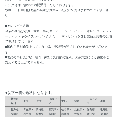
ご注文は年中無休24時間受付いたしております。
水曜日・日曜日は商品の発送はお休みいただいておりますのでご了承下さ
い。
■アレルギー表示
当店の商品は小麦・大豆・落花生・アーモンド・バナナ・オレンジ・カシュ
ーナッツ・キウイフルーツ・クルミ・ゴマ・リンゴを含む製品と共有の設備
で充填しております。
■国内手選別作業をしていない為、夾雑部が混入している場合がございま
す。
■食品の為お受け取り後7日以後は夾雑部の混入、保存方法による劣化等ご
対応することができません。
●以下一箱の送料になります。
北海道・
信越・北
中国・四
東北
関東
中部
関西
沖縄
九州
陸
国
北海道・
青森県・
茨城県・
新潟県・
岐阜県・
京都府・
徳島県・
沖縄県
福岡県・
岩手県・
栃木県・
富山県・
静岡県・
大阪府・
香川県・
(佐川急