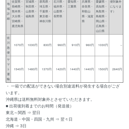
佐賀県・
宮城県・
群馬県・
石川県・
愛知県・
兵庫県・
愛媛県・
便対象外
地
長崎県・
秋田県・
埼玉県・
福井県・
三重県
奈良県・
高知県・
になりま
域
熊本県・
山形県・
千葉県・
山梨県・
和歌山
鳥取県・
す）
詳
大分県・
福島県
東京都・
長野県
県・滋賀
島根県・
細
宮崎県・
神奈川県
県
岡山県・
鹿児島県
広島県・
山口県
佐
川
1070円
1030円
830円
960円
910円
960円
1030円
--
急
便
ヤ
マ
ト
1540円
1480円
1370円
1420円
1440円
1440円
1500円
2640円
運
輸
・ 一箱での配送ができない場合別途送料が発生する場合がござ
います。
沖縄県は送料無料対象外とさせていただきます。
■ 出荷後到着までのお時間（発送後）
東北～関西 ⇒ 翌日
北海道・中国・四国・九州 ⇒ 翌々日
沖縄 ⇒ 3日