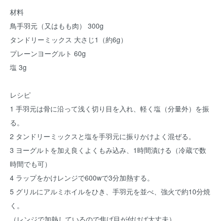
材料
鳥手羽元（又はもも肉） 300g
タンドリーミックス 大さじ1（約6g）
プレーンヨーグルト 60g
塩 3g
レシピ
1 手羽元は骨に沿って浅く切り目を入れ、軽く塩（分量外）を振
る。
2 タンドリーミックスと塩を手羽元に振りかけよく混ぜる。
3 ヨーグルトを加え良くよくもみ込み、1時間漬ける（冷蔵で数
時間でも可）
4 ラップをかけレンジで600wで3分加熱する。
5 グリルにアルミホイルをひき、手羽元を並べ、強火で約10分焼
く。
（レンジで加熱しているので焦げ目が付けば大丈夫）