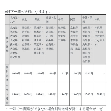
●以下一箱の送料になります。
北海道・
信越・北
中国・四
東北
関東
中部
関西
沖縄
九州
陸
国
北海道・
青森県・
茨城県・
新潟県・
岐阜県・
京都府・
徳島県・
沖縄県
福岡県・
岩手県・
栃木県・
富山県・
静岡県・
大阪府・
香川県・
(佐川急
佐賀県・
宮城県・
群馬県・
石川県・
愛知県・
兵庫県・
愛媛県・
便対象外
地
長崎県・
秋田県・
埼玉県・
福井県・
三重県
奈良県・
高知県・
になりま
域
熊本県・
山形県・
千葉県・
山梨県・
和歌山
鳥取県・
す）
詳
大分県・
福島県
東京都・
長野県
県・滋賀
島根県・
細
宮崎県・
神奈川県
県
岡山県・
鹿児島県
広島県・
山口県
佐
川
1070円
1030円
830円
960円
910円
960円
1030円
--
急
便
ヤ
マ
ト
1540円
1480円
1370円
1420円
1440円
1440円
1500円
2640円
運
輸
・ 一箱での配送ができない場合別途送料が発生する場合がござ