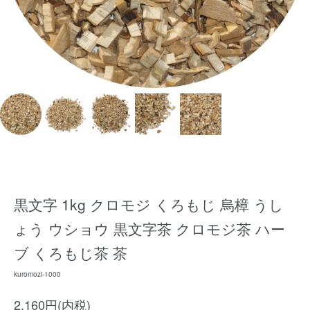
黒文字 1kg クロモジ くろもじ 烏樟 うし
ょう ウショウ 黒文字茶 クロモジ茶 ハー
ブ くろもじ茶 茶
kuromozi-1000
2,160円(内税)