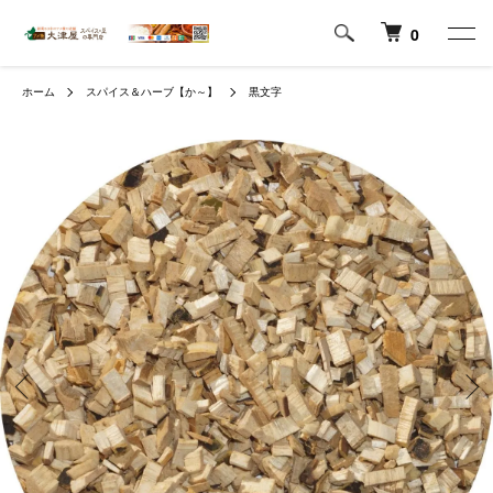
0
ホーム
スパイス＆ハーブ【か～】
黒文字