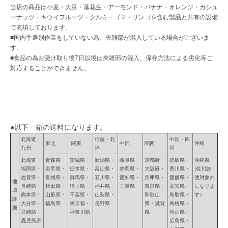
当店の商品は小麦・大豆・落花生・アーモンド・バナナ・オレンジ・カシュ
ーナッツ・キウイフルーツ・クルミ・ゴマ・リンゴを含む製品と共有の設備
で充填しております。
■国内手選別作業をしていない為、夾雑部が混入している場合がございま
す。
■食品の為お受け取り後7日以後は夾雑部の混入、保存方法による劣化等ご
対応することができません。
●以下一箱の送料になります。
北海道・
信越・北
中国・四
東北
関東
中部
関西
沖縄
九州
陸
国
北海道・
青森県・
茨城県・
新潟県・
岐阜県・
京都府・
徳島県・
沖縄県
福岡県・
岩手県・
栃木県・
富山県・
静岡県・
大阪府・
香川県・
(佐川急
佐賀県・
宮城県・
群馬県・
石川県・
愛知県・
兵庫県・
愛媛県・
便対象外
地
長崎県・
秋田県・
埼玉県・
福井県・
三重県
奈良県・
高知県・
になりま
域
熊本県・
山形県・
千葉県・
山梨県・
和歌山
鳥取県・
す）
詳
大分県・
福島県
東京都・
長野県
県・滋賀
島根県・
細
宮崎県・
神奈川県
県
岡山県・
鹿児島県
広島県・