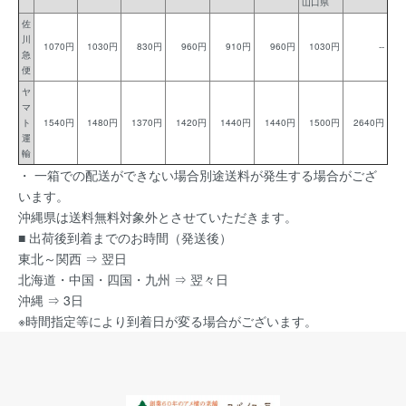
山口県
佐
川
1070円
1030円
830円
960円
910円
960円
1030円
--
急
便
ヤ
マ
ト
1540円
1480円
1370円
1420円
1440円
1440円
1500円
2640円
運
輸
・ 一箱での配送ができない場合別途送料が発生する場合がござ
います。
沖縄県は送料無料対象外とさせていただきます。
■ 出荷後到着までのお時間（発送後）
東北～関西 ⇒ 翌日
北海道・中国・四国・九州 ⇒ 翌々日
沖縄 ⇒ 3日
※時間指定等により到着日が変る場合がございます。