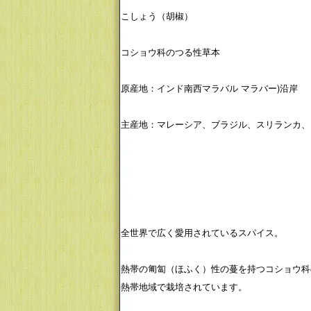
こしょう（胡椒）
コショウ科のつる性草本
原産地：インド南西マラバル マラバー)沿岸
主産地：マレーシア、ブラジル、スリランカ、
全世界で広く愛用されているスパイス。
熱帯の匍匐（ほふく）性の蔓を持つコショウ科
熱帯地域で栽培されています。