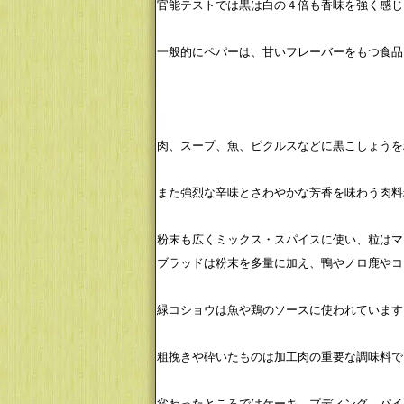
官能テストでは黒は白の４倍も香味を強く感じ
一般的にペパーは、甘いフレーバーをもつ食品
肉、スープ、魚、ピクルスなどに黒こしょうを
また強烈な辛味とさわやかな芳香を味わう肉料
粉末も広くミックス・スパイスに使い、粒はマ
ブラッドは粉末を多量に加え、鴨やノロ鹿やコ
緑コショウは魚や鶏のソースに使われています
粗挽きや砕いたものは加工肉の重要な調味料で
変わったところではケーキ、プディング、パイ