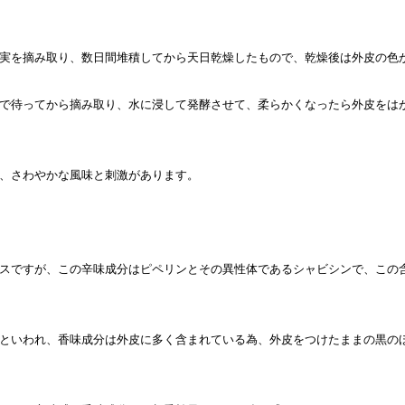
実を摘み取り、数日間堆積してから天日乾燥したもので、乾燥後は外皮の色
で待ってから摘み取り、水に浸して発酵させて、柔らかくなったら外皮をは
、さわやかな風味と刺激があります。
スですが、この辛味成分はピペリンとその異性体であるシャビシンで、この
といわれ、香味成分は外皮に多く含まれている為、外皮をつけたままの黒の