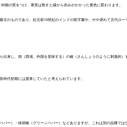
0～30個の実をつけ、果実は熟すと縁から赤みがかかった黄色に変わります。
最古のものであり、紀元前10世紀のインドの医字書や、やや遅れて古代ロー
ら伝来し、胡（西域、外国を意味する）の椒（さんしょうのように刺激的）
良時代初期には渡来していたと考えられています。
ペパー）・緑胡椒（グリーンペパー）などありますが、これは別の品種では