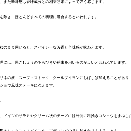
、また辛味感も香味成分との相乗効果によって強く感じます。
を除き、ほとんどすべての料理に適合するといわれます。
粒のまま用いると、スパイシーな芳香と辛味感が味わえます。
理には、黒こしょうのあらびきや粉末を用いるのがよいと云われています。
リネの液、スープ・ストック、クールブイヨンにしばしば加えることがあり
ショウ風味ステーキに添えます。
。
、ドイツのサラミやクリーム状のチーズには外側に粗挽きコショウをまぶし
用のミックス・スパイスや、プディングの具に加えたりもすることも。