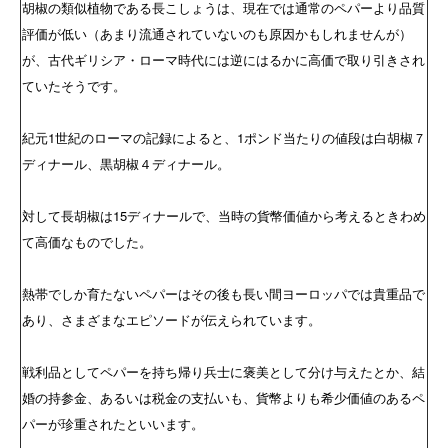
胡椒の類似植物である長こしょうは、現在では通常のペパーより品質
評価が低い（あまり流通されていないのも原因かもしれませんが）
が、古代ギリシア・ローマ時代には逆にはるかに高価で取り引きされ
ていたそうです。
紀元1世紀のローマの記録によると、1ポンド当たりの値段は白胡椒７
ディナール、黒胡椒４ディナール。
対して長胡椒は15ディナールで、当時の貨幣価値から考えるときわめ
て高価なものでした。
熱帯でしか育たないペパーはその後も長い間ヨーロッパでは貴重品で
あり、さまざまなエピソードが伝えられています。
戦利品としてペパーを持ち帰り兵士に褒美として分け与えたとか、結
婚の持参金、あるいは税金の支払いも、貨幣よりも希少価値のあるペ
パーが珍重されたといいます。