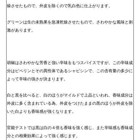
燥させたもので、外皮を除くので乳白色に仕上がります。
グリーンは生の未熟果を急凍乾燥させたもので、さわやかな風味と刺
激があります。
胡椒はさわやかな芳香と強い辛味をもつスパイスですが、この辛味成
分はピペリンとその異性体であるシャビシンで、この含有量の多少に
よって辛味の強さが決まります。
白と黒を比べると、白のほうがマイルドで上品といわれ、香味成分は
外皮に多く含まれている為、外皮をつけたままの黒のほうが外皮を除
いた白よりも香味感が強くなります。
官能テストでは黒は白の４倍も香味を強く感じ、また辛味感も香味成
分との相乗効果によって強く感じます。