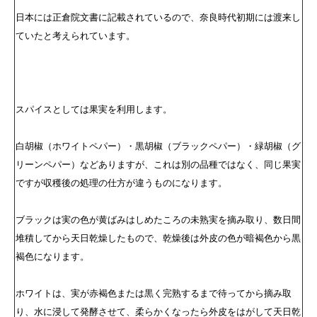
日本には正倉院文書に記載されているので、奈良時代初期には渡来し
ていたと考えられています。
スパイスとしては果実を利用します。
白胡椒（ホワイトペパー）・黒胡椒（ブラックペパー）・緑胡椒（グ
リーンペパー）などありますが、これは別の品種ではなく、同じ果実
ですが収穫後の処理の仕方が違うものになります。
ブラックは実の色が黄ばみはしめたころの未熟実を摘み取り、数日間
堆積してから天日乾燥したもので、乾燥後は外皮の色が暗褐色から黒
褐色になります。
ホワイトは、実が赤褐色または黒く完熟するまで待ってから摘み取
り、水に浸して発酵させて、柔らかくなったら外皮をはがして天日乾