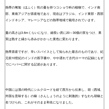
熱帯の匍匐（ほふく）性の蔓を持つコショウ科の植物で、インド南
部、東南アジアが原産地であり、現在はブラジル、インド東部・西部
インドネシア、マレーシアなどの熱帯地域で栽培されています。
蔓の高さは3.6mくらいになり、細長い房に20～30個の実をつけ、果
実は熟すと縁から赤みがかかった黄色に変わります。
熱帯原産ですが、辛いスパイスとして知られた最古のものであり、紀
元前10世紀のインドの医字書や、やや遅れて古代ローマの記録にもす
でにペパーに関する記述があります。
中国には漢の時代にシルクロードを経て西方から伝来し、胡（西域、
外国を意味する）の椒（さんしょうのように刺激的）すなわち胡椒と
名づけられ、これがそのまま和名になりました。