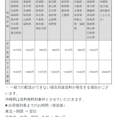
北海道・
青森県・
茨城県・
新潟県・
岐阜県・
京都府・
徳島県・
沖縄県
福岡県・
岩手県・
栃木県・
富山県・
静岡県・
大阪府・
香川県・
(佐川急
佐賀県・
宮城県・
群馬県・
石川県・
愛知県・
兵庫県・
愛媛県・
便対象外
地
長崎県・
秋田県・
埼玉県・
福井県・
三重県
奈良県・
高知県・
になりま
域
熊本県・
山形県・
千葉県・
山梨県・
和歌山
鳥取県・
す）
詳
大分県・
福島県
東京都・
長野県
県・滋賀
島根県・
細
宮崎県・
神奈川県
県
岡山県・
鹿児島県
広島県・
山口県
佐
川
1070円
1030円
830円
960円
910円
960円
1030円
--
急
便
ヤ
マ
ト
1540円
1480円
1370円
1420円
1440円
1440円
1500円
2640円
運
輸
・ 一箱での配送ができない場合別途送料が発生する場合がござ
います。
沖縄県は送料無料対象外とさせていただきます。
■ 出荷後到着までのお時間（発送後）
東北～関西 ⇒ 翌日