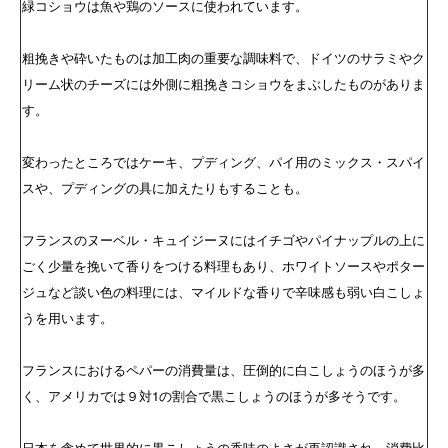
緑コショウは魚や鶏のソースに使われています。
粗挽きや砕いたものは加工肉の重要な調味料で、ドイツのサラミやク
リーム状のチーズには外側に粗挽きコショウをまぶしたものがありま
す。
変わったところではケーキ、プディング、パイ用のミックス・スパイ
スや、プディングの具に加えたりもすることも。
フランスのヌーベル・キュイジーヌにはイチゴやパイナップルの上に
ごく少量を挽いて香りをつける料理もあり、ホワイトソースやポター
ジュなど談い色の料理には、マイルドな香りで辛味感も弱い白こしょ
うを用います。
フランスにおけるペパーの消費量は、圧倒的に白こしょうのほうが多
く、アメリカでは９対1の割合で黒こしょうのほうが多そうです。
日本を含めて世界的に黒こしょうの香味のよさが再認識され、消費比