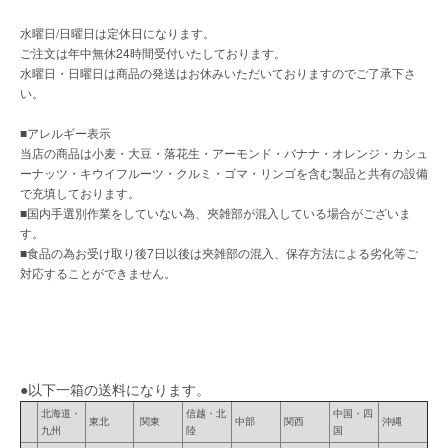
水曜日/日曜日は定休日になります。
ご注文は年中無休24時間受付いたしております。
水曜日・日曜日は商品の発送はお休みいただいておりますのでご了承下さ
い。
■アレルギー表示
当店の商品は小麦・大豆・落花生・アーモンド・バナナ・オレンジ・カシュ
ーナッツ・キウイフルーツ・クルミ・ゴマ・リンゴを含む製品と共有の設備
で充填しております。
■国内手選別作業をしていない為、夾雑部が混入している場合がございま
す。
■食品の為お受け取り後7日以後は夾雑部の混入、保存方法による劣化等ご
対応することができません。
●以下一箱の送料になります。
北海道・
信越・北
中国・四
東北
関東
中部
関西
沖縄
九州
陸
国