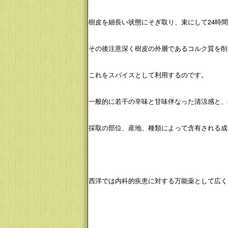
樹皮を細長い状態にそぎ取り、束にして24時
その後注意深く樹皮の外層であるコルク質を削
これをスパイスとして利用するのです。
一般的に若干の辛味と甘味伴なった清涼感と、
採取の部位、産地、種類によって含有される成
西洋では内科的疾患に対する万能薬として広く