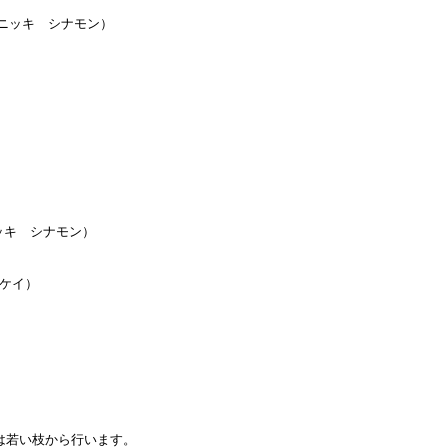
 ニッキ シナモン）
ニッキ シナモン）
ケイ）
は若い枝から行います。