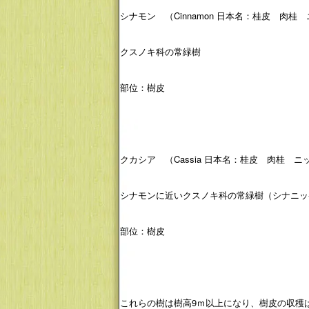
シナモン （Cinnamon 日本名：桂皮 肉桂
クスノキ科の常緑樹
部位：樹皮
クカシア （Cassia 日本名：桂皮 肉桂 
シナモンに近いクスノキ科の常緑樹（シナニッ
部位：樹皮
これらの樹は樹高9ｍ以上になり、樹皮の収穫