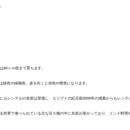
。
は40ｃｍ程まで育ちます。
の色は緑色や緑褐色、皮を向くと赤色や橙色になります。
にもレンテルの名前は登場し、エジプトの紀元前2000年の墳墓からもレン
る世界で食べられている主な豆５種の中に名前が挙がっており、インド料理