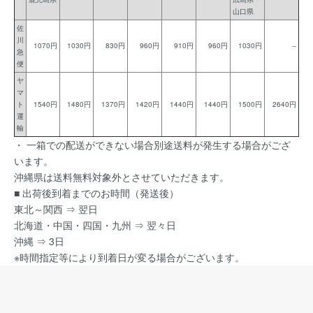
山口県
佐
川
1070円
1030円
830円
960円
910円
960円
1030円
--
急
便
ヤ
マ
ト
1540円
1480円
1370円
1420円
1440円
1440円
1500円
2640円
運
輸
・ 一箱での配送ができない場合別途送料が発生する場合がござ
います。
沖縄県は送料無料対象外とさせていただきます。
■ 出荷後到着までのお時間（発送後）
東北～関西 ⇒ 翌日
北海道・中国・四国・九州 ⇒ 翌々日
沖縄 ⇒ 3日
※時間指定等により到着日が変る場合がございます。