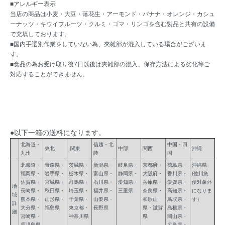
■アレルギー表示
当店の商品は小麦・大豆・落花生・アーモンド・バナナ・オレンジ・カシュ
ーナッツ・キウイフルーツ・クルミ・ゴマ・リンゴを含む製品と共有の設備
で充填しております。
■国内手選別作業をしていない為、夾雑部が混入している場合がございま
す。
■食品の為お受け取り後7日以後は夾雑部の混入、保存方法による劣化等ご
対応することができません。
●以下一箱の送料になります。
北海道・
信越・北
中国・四
東北
関東
中部
関西
沖縄
九州
陸
国
北海道・
青森県・
茨城県・
新潟県・
岐阜県・
京都府・
徳島県・
沖縄県
福岡県・
岩手県・
栃木県・
富山県・
静岡県・
大阪府・
香川県・
(佐川急
佐賀県・
宮城県・
群馬県・
石川県・
愛知県・
兵庫県・
愛媛県・
便対象外
地
長崎県・
秋田県・
埼玉県・
福井県・
三重県
奈良県・
高知県・
になりま
域
熊本県・
山形県・
千葉県・
山梨県・
和歌山
鳥取県・
す）
詳
大分県・
福島県
東京都・
長野県
県・滋賀
島根県・
細
宮崎県・
神奈川県
県
岡山県・
鹿児島県
広島県・