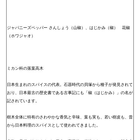
ジャパニーズペッパー さんしょう（山椒）、はじかみ（椒） 花椒
（ホワジャオ）
ミカン科の落葉高木
日本生まれのスパイスの代表。石器時代の貝塚から種子が発見されて
おり、日本最古の歴史書である古事記にも「椒（はじかみ）」の名が
記されています。
樹木全体に特有のさわやかな香気と辛味、葉も実も、若い樹皮も、昔
から日本料理のスパイスとして使われてきました。