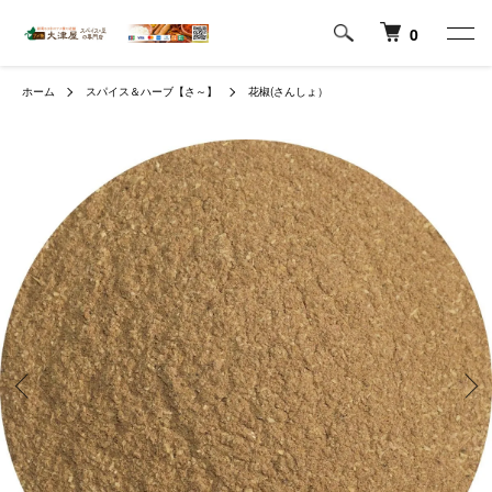
0
ホーム
スパイス＆ハーブ【さ～】
花椒(さんしょ）