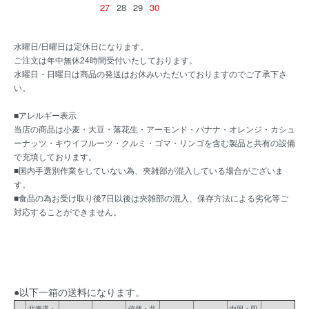
27
28
29
30
水曜日/日曜日は定休日になります。
ご注文は年中無休24時間受付いたしております。
水曜日・日曜日は商品の発送はお休みいただいておりますのでご了承下さ
い。
■アレルギー表示
当店の商品は小麦・大豆・落花生・アーモンド・バナナ・オレンジ・カシュ
ーナッツ・キウイフルーツ・クルミ・ゴマ・リンゴを含む製品と共有の設備
で充填しております。
■国内手選別作業をしていない為、夾雑部が混入している場合がございま
す。
■食品の為お受け取り後7日以後は夾雑部の混入、保存方法による劣化等ご
対応することができません。
●以下一箱の送料になります。
北海道・
信越・北
中国・四