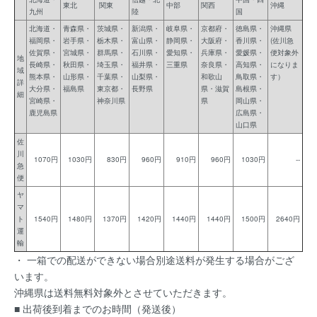
東北
関東
中部
関西
沖縄
九州
陸
国
北海道・
青森県・
茨城県・
新潟県・
岐阜県・
京都府・
徳島県・
沖縄県
福岡県・
岩手県・
栃木県・
富山県・
静岡県・
大阪府・
香川県・
(佐川急
佐賀県・
宮城県・
群馬県・
石川県・
愛知県・
兵庫県・
愛媛県・
便対象外
地
長崎県・
秋田県・
埼玉県・
福井県・
三重県
奈良県・
高知県・
になりま
域
熊本県・
山形県・
千葉県・
山梨県・
和歌山
鳥取県・
す）
詳
大分県・
福島県
東京都・
長野県
県・滋賀
島根県・
細
宮崎県・
神奈川県
県
岡山県・
鹿児島県
広島県・
山口県
佐
川
1070円
1030円
830円
960円
910円
960円
1030円
--
急
便
ヤ
マ
ト
1540円
1480円
1370円
1420円
1440円
1440円
1500円
2640円
運
輸
・ 一箱での配送ができない場合別途送料が発生する場合がござ
います。
沖縄県は送料無料対象外とさせていただきます。
■ 出荷後到着までのお時間（発送後）